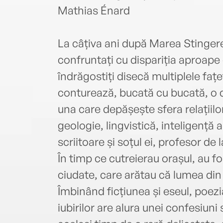
Mathias Énard
La câțiva ani după Marea Stinger
confruntați cu dispariția aproape
îndrăgostiți disecă multiplele fațet
conturează, bucată cu bucată, o de
una care depășește sfera relațiilor
geologie, lingvistică, inteligență a
scriitoare și soțul ei, profesor de 
În timp ce cutreierau orașul, au fo
ciudate, care arătau că lumea din 
Îmbinând ficțiunea și eseul, poezia
iubirilor are alura unei confesiuni