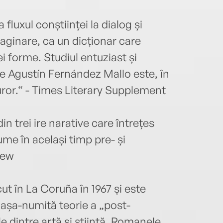
 fluxul conștiinței la dialog și
maginare, ca un dicționar care
i forme. Studiul entuziast și
 de Agustín Fernández Mallo este, în
turor.“ - Times Literary Supplement
in trei ire narative care întrețes
lume în același timp pre- și
iew
t în La Coruña în 1967 și este
o așa-numită teorie a „post-
e dintre artă și știință. Romanele