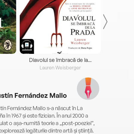
Diavolul se îmbracă de la...
Lauren Weisberger
Fre
stín Fernández Mallo
ín Fernández Mallo s-a născut în La
a în 1967 și este fizician. În anul 2000 a
lat o așa-numită teorie a „post-poeziei“,
explorează legăturile dintre artă și știință.