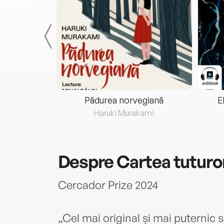
eria...
Pădurea norvegiană
E
ris
Haruki Murakami
Despre
Cartea tuturor
Cercador Prize 2024
„Cel mai original și mai puternic s