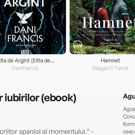
lita de Argint (Elita de...
Hamnet
Dani Francis
Maggie O'Farrell
 iubirilor (ebook)
Agu
Agust
Coruñ
formu
criitor spaniol al momentului.“ -
care 