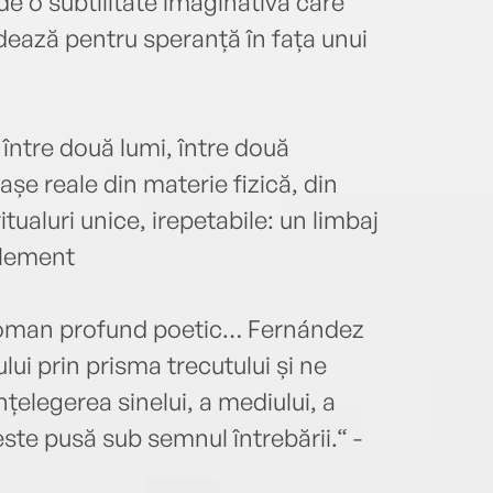
de o subtilitate imaginativă care
ledează pentru speranță în fața unui
 între două lumi, între două
șe reale din materie fizică, din
itualuri unice, irepetabile: un limbaj
plement
n roman profund poetic… Fernández
ui prin prisma trecutului și ne
nțelegerea sinelui, a mediului, a
 este pusă sub semnul întrebării.“ -