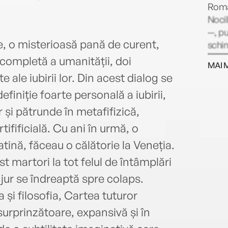
Roman
Nocil
—, pu
e, o misterioasă pană de curent,
schim
cont
 completă a umanității, doi
MAI 
apari
e ale iubirii lor. Din acest dialog se
sub n
finiție foarte personală a iubirii,
Postp
print
 și pătrunde în metafifizică,
2009.
rtifificială. Cu ani în urmă, o
gener
latină, făceau o călătorie la Veneția.
compl
roma
st martori la tot felul de întâmplări
Breve
jur se îndreaptă spre colaps.
Eugen
 și filosofia, Cartea tuturor
multi
 surprinzătoare, expansivă și în