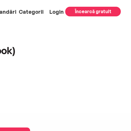
andări
Categorii
Login
Încearcă gratuit
ook)