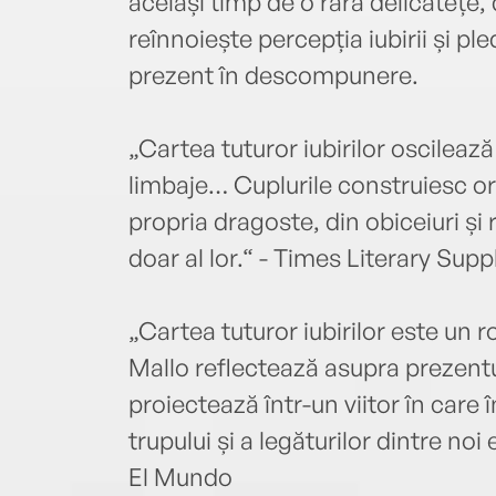
același timp de o rară delicatețe, 
reînnoiește percepția iubirii și p
prezent în descompunere.
„Cartea tuturor iubirilor oscilează
limbaje… Cuplurile construiesc ora
propria dragoste, din obiceiuri și r
doar al lor.“ - Times Literary Sup
„Cartea tuturor iubirilor este u
Mallo reflectează asupra prezentul
proiectează într-un viitor în care î
trupului și a legăturilor dintre noi
El Mundo