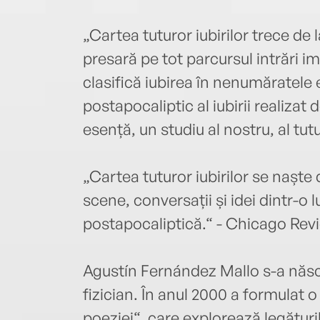
„Cartea tuturor iubirilor trece de la
presară pe tot parcursul intrări i
clasifică iubirea în nenumăratele e
postapocaliptic al iubirii realizat
esență, un studiu al nostru, al tu
„Cartea tuturor iubirilor se naște d
scene, conversații și idei dintr-o 
postapocaliptică.“ - Chicago Rev
Agustín Fernández Mallo s-a născu
fizician. În anul 2000 a formulat 
poeziei“, care explorează legăturil