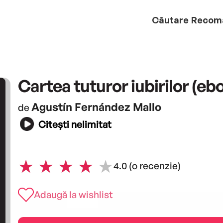
Căutare
Recom
Cartea tuturor iubirilor (eb
Agustín Fernández Mallo
de
Citești nelimitat
4.0
(o recenzie)
Adaugă la wishlist