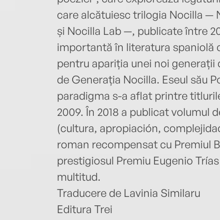
care alcătuiesc trilogia Nocilla —
și Nocilla Lab —, publicate între 
importantă în literatura spaniolă
pentru apariția unei noi generații
de Generația Nocilla. Eseul său P
paradigma s-a aflat printre titluri
2009. În 2018 a publicat volumul d
(cultura, apropiación, complejidad
roman recompensat cu Premiul Bib
prestigiosul Premiu Eugenio Trías
multitud.
Traducere de Lavinia Similaru
Editura Trei