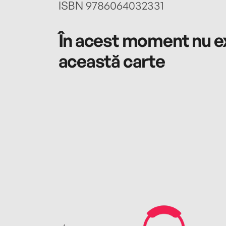
ISBN 9786064032331
În acest moment nu ex
această carte