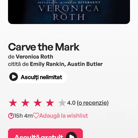
Carve the Mark
de
Veronica Roth
citită de
Emily Rankin, Austin Butler
Asculți nelimitat
4.0
(o recenzie)
15h 4m
Adaugă la wishlist
Ascultă gratuit