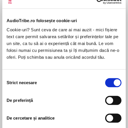
Elita de Argint (Elita
Diavolul se îmbracă de
Migdală
de...
la...
Dani Francis
Lauren Weisberger
Sohn Won-pyung
AudioTribe.ro folosește cookie-uri
Cookie-uri? Sunt ceva de care ai mai auzit - mici fișiere
text care permit salvarea setărilor și preferințelor tale pe
Despre
carte
un site, ca tu să ai o experiență cât mai bună. Le vom
Globally bestsellingDivergentauthor Veronica
folosi numai cu permisiunea ta și îți mulțumim dacă ne-o
Roth delivers a breathtaking fantasy featuring
oferi. Poți schimba sau anula oricând acordul tău.
an unusualfriendship, an epic love story, and a
galaxy-sweeping adventure.
Selecția
MAI MULT
#1New York Timesbestseller *Wall Street
Strict necesare
consimțământului
În acest moment nu există recenzii
Journalbestseller *USA Todaybestseller * #1
pentru această carte
IndieBound bestseller
De preferință
Praise forCarve the Mark:
De cercetare și analitice
Veronica Roth
“Roth skillfully weaves the careful world-