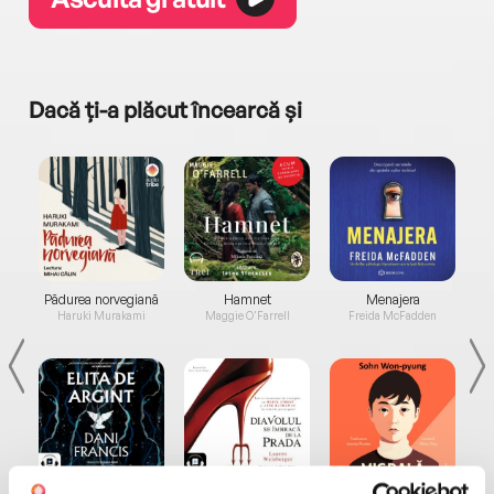
Dacă ți-a plăcut încearcă și
a...
Pădurea norvegiană
Hamnet
Menajera
I
Haruki Murakami
Maggie O'Farrell
Freida McFadden