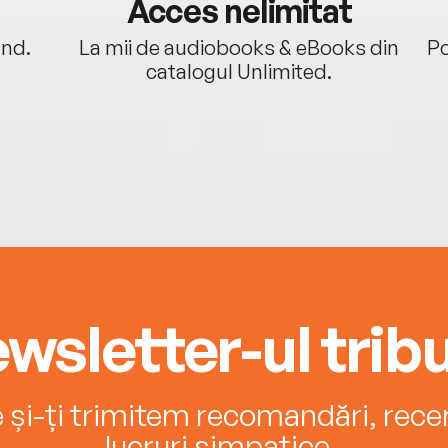
Acces nelimitat
ând.
La mii de audiobooks & eBooks din
Po
catalogul Unlimited.
wsletter-ul tribu
e și-ți trimitem recomandări, recenz
lucruri simpatice.