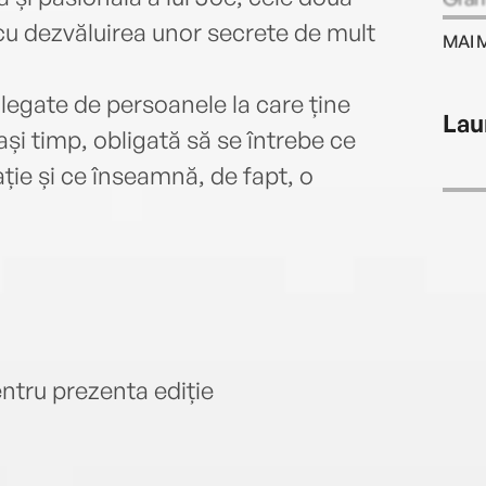
aseme
 cu dezvăluirea unor secrete de mult
MAI 
numer
Geor
legate de persoanele la care ține
Write
Lau
print
ași timp, obligată să se întrebe ce
Award
ație și ce înseamnă, de fapt, o
2015,
Colum
locui
copii
entru prezenta ediție