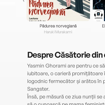
eria...
Pădurea norvegiană
E
ris
Haruki Murakami
Despre
Căsătorie din
Yasmin Ghorami are pentru ce să 
iubitoare, o carieră promițătoare
logodnic fermecător și arătos în p
Sangster.
Însă, pe măsură ce ziua nunții se a
să o cunoască pe mama feministă 