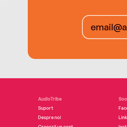
AudioTribe
Soc
Suport
Fac
Despre noi
Lin
Creează un cont
Ins