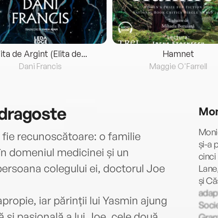
lita de Argint (Elita de...
Hamnet
Dani Francis
Maggie O'Farrell
 dragoste
Mon
Monic
fie recunoscătoare: o familie
și-a 
 în domeniul medicinei și un
cinci
er­soana colegului ei, doctorul Joe
Lane,
și Că
adapt
propie, iar părinții lui Yasmin ajung
Socie
și pasională a lui Joe, cele două
Grant