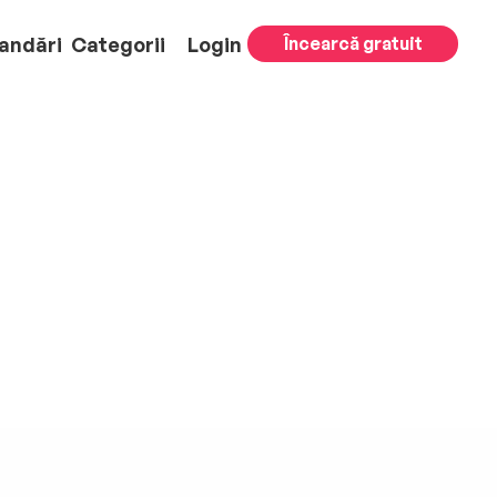
andări
Categorii
Login
Încearcă gratuit