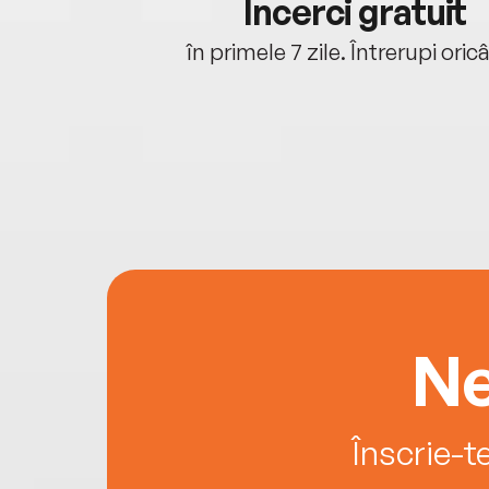
cu tine
Încerci gratuit
oriunde ești.
în primele 7 zile. Întrerupi oric
Ne
Înscrie-t