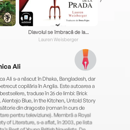
Diavolul se îmbracă de la...
Lauren Weisberger
Fre
ica Ali
a Ali s-a născut în Dhaka, Bangladesh, dar
petrecut copilăria în Anglia. Este autoarea a
 bestsellere, traduse în 26 de limbi: Brick
 Alentejo Blue, In the Kitchen, Untold Story
sătorie din dragoste (roman în curs de
are pentru televiziune). Membră a Royal
ty of Literature, s-a aflat, în 2003, pe lista
a’s Best of Young British Novelists. De