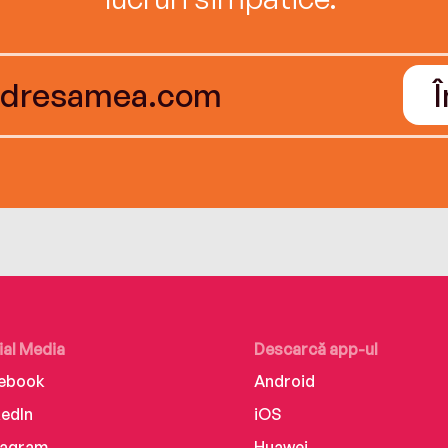
ial Media
Descarcă app-ul
ebook
Android
kedIn
iOS
tagram
Huawei