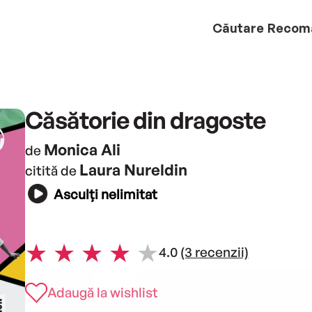
Căutare
Recom
Căsătorie din dragoste
Monica Ali
de
Laura Nureldin
citită de
Asculți nelimitat
4.0
(3 recenzii)
Adaugă la wishlist