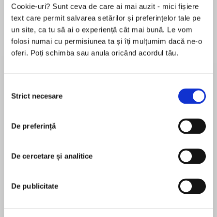
Cookie-uri? Sunt ceva de care ai mai auzit - mici fișiere
text care permit salvarea setărilor și preferințelor tale pe
un site, ca tu să ai o experiență cât mai bună. Le vom
Despre
carte
folosi numai cu permisiunea ta și îți mulțumim dacă ne-o
oferi. Poți schimba sau anula oricând acordul tău.
WITH FRIENDS LIKE THESE, WHO NEEDS
ENEMIES?
Selecția
Private Kaylin Neya thought her home couldn’t
Strict necesare
consimțământului
possibly get more crowded. But when one of her
MAI MULT
housemates, Annarion, decides to undertake
De preferință
În acest moment nu există recenzii
the Barrani Test of Name, his friends refuse to
pentru această carte
let him face his task alone—and Kaylin’s sentient
home, Helen, is the only structure capable of
De cercetare și analitice
Michelle Sagara
shielding the rest of Elantra from the magnitude
of their power.
New York Times bestselling author Michelle
De publicitate
Sagara writes as both Michelle Sagara and
Annarion and Mandoran almost caused the
Michelle West; she is also published as Michelle
destruction of the High Halls once already. Add