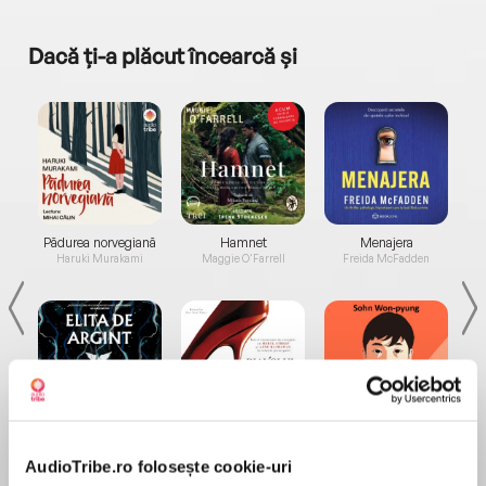
Dacă ți-a plăcut încearcă și
a...
Pădurea norvegiană
Hamnet
Menajera
I
Haruki Murakami
Maggie O'Farrell
Freida McFadden
Elita de Argint (Elita
Diavolul se îmbracă de
Migdală
de...
la...
Dani Francis
Lauren Weisberger
Sohn Won-pyung
AudioTribe.ro folosește cookie-uri