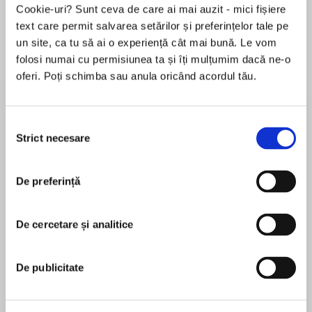
Cookie-uri? Sunt ceva de care ai mai auzit - mici fișiere
text care permit salvarea setărilor și preferințelor tale pe
un site, ca tu să ai o experiență cât mai bună. Le vom
Despre
carte
folosi numai cu permisiunea ta și îți mulțumim dacă ne-o
oferi. Poți schimba sau anula oricând acordul tău.
In the aftermath of a vicious battle between
darkness and light, the city of Elantra has
emerged victorious. But Shadows continue to
Selecția
haunt every corner of its streets…
Strict necesare
consimțământului
Elantra stands strong, but countless numbers of
MAI MULT
Hawks, the city's staunchest protectors, were
De preferință
În acest moment nu există recenzii
lost in the brutal attack. Humans, Barrani,
pentru această carte
Aerians, Leontines—none of the races emerged
unscathed from the defense of the city. Homes
De cercetare și analitice
Michelle Sagara
were lost, families were scattered…and the
outcast Barrani Lord Nightshade is missing from
New York Times bestselling author Michelle
De publicitate
his castle in the fiefs.
Sagara writes as both Michelle Sagara and
Yet as the chaos surrounding the battle begins
Michelle West; she is also published as Michelle
to wane, Private Kaylin Neya's duties must