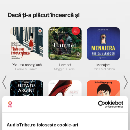
Dacă ți-a plăcut încearcă și
a...
Pădurea norvegiană
Hamnet
Menajera
I
Haruki Murakami
Maggie O'Farrell
Freida McFadden
Elita de Argint (Elita
Diavolul se îmbracă de
Migdală
de...
la...
Dani Francis
Lauren Weisberger
Sohn Won-pyung
AudioTribe.ro folosește cookie-uri