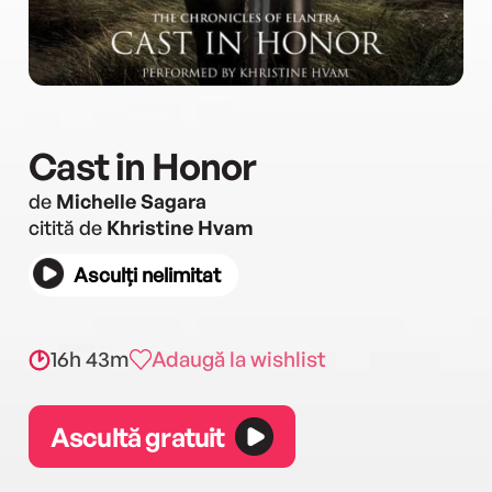
Cast in Honor
de
Michelle Sagara
citită de
Khristine Hvam
Asculți nelimitat
16h 43m
Adaugă la wishlist
Ascultă gratuit