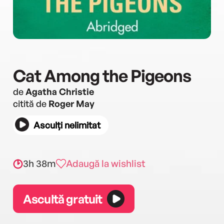
Cat Among the Pigeons
de
Agatha Christie
citită de
Roger May
Asculți nelimitat
3h 38m
Adaugă la wishlist
Ascultă gratuit