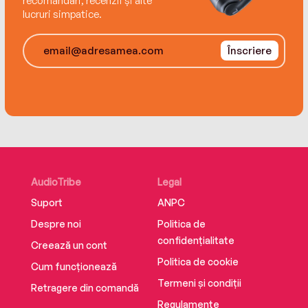
recomandări, recenzii și alte
lucruri simpatice.
Înscriere
AudioTribe
Legal
Suport
ANPC
Despre noi
Politica de
confidențialitate
Creează un cont
Politica de cookie
Cum funcționează
Termeni și condiții
Retragere din comandă
Regulamente