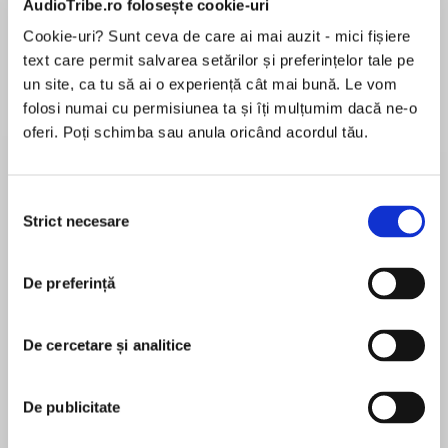
AudioTribe.ro folosește cookie-uri
Cookie-uri? Sunt ceva de care ai mai auzit - mici fișiere
text care permit salvarea setărilor și preferințelor tale pe
Despre
carte
un site, ca tu să ai o experiență cât mai bună. Le vom
folosi numai cu permisiunea ta și îți mulțumim dacă ne-o
Collins brings the Queen of Crime, Agatha
oferi. Poți schimba sau anula oricând acordul tău.
Christie, to English language learners.
Selecția
Agatha Christie is the most widely published
Strict necesare
consimțământului
MAI MULT
author of all time and in any language. Now
În acest moment nu există recenzii
Collins has adapted her famous detective
De preferință
pentru această carte
novels for English language learners. These
carefully abridged versions are shorter with the
language targeted at learners of English.
De cercetare și analitice
Agatha Christie
De publicitate
Late one night, two teachers investigate a
Agatha Christie is known throughout the world as
mysterious light in the school Sports Pavilion.
the Queen of Crime. Her books have sold over a