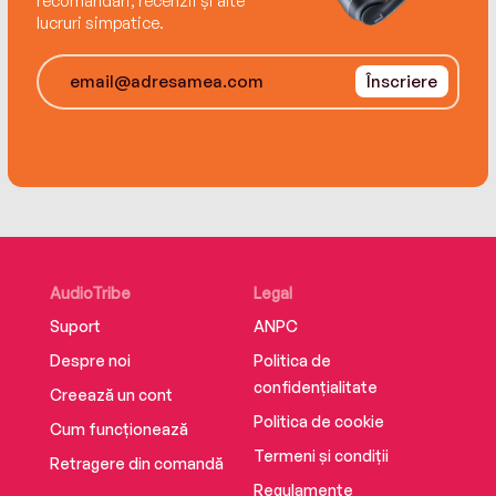
recomandări, recenzii și alte
lucruri simpatice.
Înscriere
AudioTribe
Legal
Suport
ANPC
Despre noi
Politica de
confidențialitate
Creează un cont
Politica de cookie
Cum funcționează
Termeni și condiții
Retragere din comandă
Regulamente