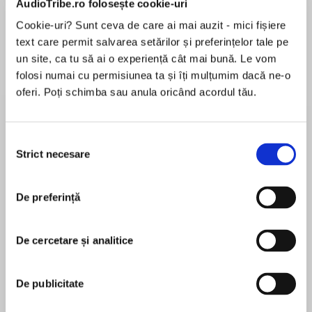
AudioTribe.ro folosește cookie-uri
Cookie-uri? Sunt ceva de care ai mai auzit - mici fișiere
text care permit salvarea setărilor și preferințelor tale pe
Despre
carte
un site, ca tu să ai o experiență cât mai bună. Le vom
folosi numai cu permisiunea ta și îți mulțumim dacă ne-o
Just how badly do you want to find paradise?
oferi. Poți schimba sau anula oricând acordul tău.
When Tom Finn is almost jailed for confronting
two burglars in his own home, this taxi driver
Selecția
takes his young family to live on the tropical
Strict necesare
consimțământului
MAI MULT
island of Phuket, Thailand.
În acest moment nu există recenzii
De preferință
pentru această carte
Phuket is all the Finn family dreamed of – a
tropical paradise where the children swim with
elephants, the gibbons sing love songs in the
De cercetare și analitice
jungle, the Andaman Sea is like turquoise glass
Tony Parsons
and this young family is free to grow.
De publicitate
Tony Parsons is the author of Man and Boy ,
But both man-made disaster and the unleashed
winner of the Book of the Year prize. His