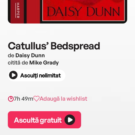
Catullus’ Bedspread
de
Daisy Dunn
citită de
Mike Grady
Asculți nelimitat
7h 49m
Adaugă la wishlist
Ascultă gratuit