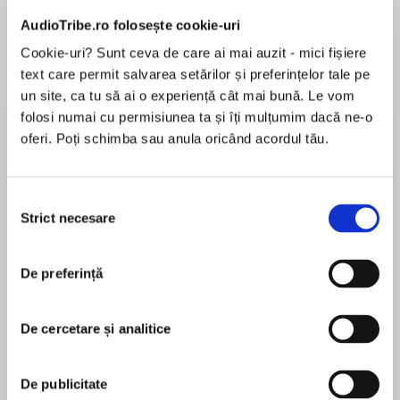
AudioTribe.ro folosește cookie-uri
Cookie-uri? Sunt ceva de care ai mai auzit - mici fișiere
Despre
carte
text care permit salvarea setărilor și preferințelor tale pe
un site, ca tu să ai o experiență cât mai bună. Le vom
A biography of Gaius Valerius Catullus, Rome’s
folosi numai cu permisiunea ta și îți mulțumim dacă ne-o
first great poet, a dandy who fell in love with
oferi. Poți schimba sau anula oricând acordul tău.
another man’s wife and made it known to the
world through his verse.
Selecția
MAI MULT
This superb book gives a rare portrait of life
Strict necesare
consimțământului
În acest moment nu există recenzii
during one of the most critical moments in
pentru această carte
world history through the eyes of one of Rome’s
De preferință
greatest writers.
Daisy Dunn
Living through the debauchery, decadence and
De cercetare și analitice
Daisy Dunn was born in London in 1987 and read
spectacle of the crumbling Roman Republic,
Classics at the University of Oxford, before
Catullus remains famous for the sharp,
winning a scholarship to the Courtauld and
De publicitate
immediate poetry with which he skewered