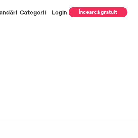
andări
Categorii
Login
Încearcă gratuit