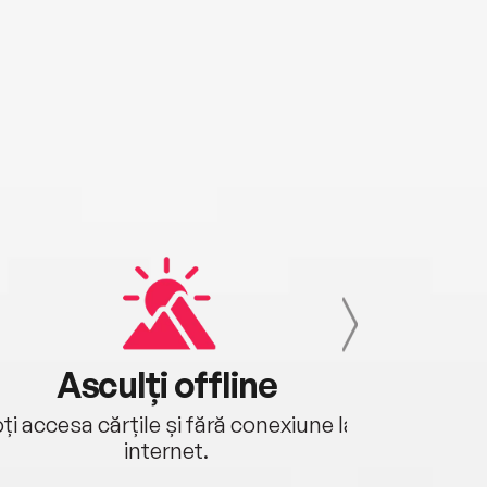
Asculți offline
Aj
ți accesa cărțile și fără conexiune la
Ascultă a
internet.