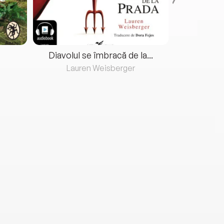
Diavolul se îmbracă de la...
Lauren Weisberger
Fre