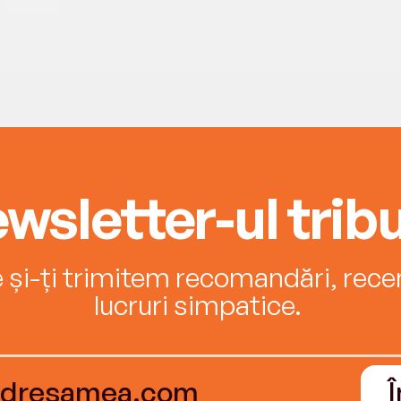
wsletter-ul tribu
e și-ți trimitem recomandări, recenz
lucruri simpatice.