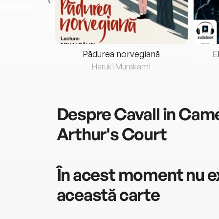
eria...
Pădurea norvegiană
E
ris
Haruki Murakami
Despre
Cavall in Came
Arthur's Court
În acest moment nu ex
această carte