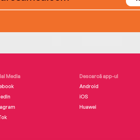
ial Media
Descarcă app-ul
ebook
Android
kedIn
iOS
tagram
Huawei
Tok