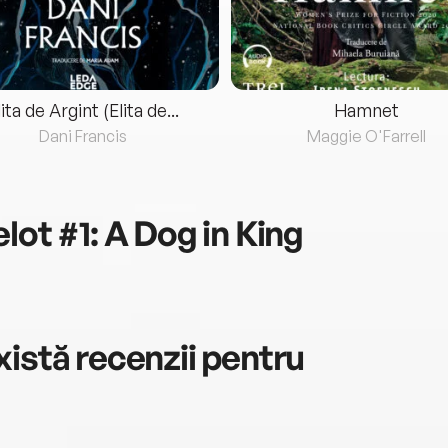
lita de Argint (Elita de...
Hamnet
Dani Francis
Maggie O'Farrell
lot #1: A Dog in King
istă recenzii pentru