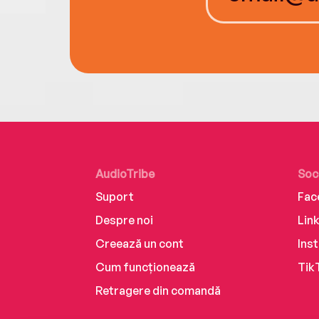
AudioTribe
Soc
Suport
Fac
Despre noi
Lin
Creează un cont
Ins
Cum funcționează
Tik
Retragere din comandă