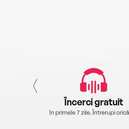
cu tine
Încerci gratuit
oriunde ești.
în primele 7 zile. Întrerupi oric