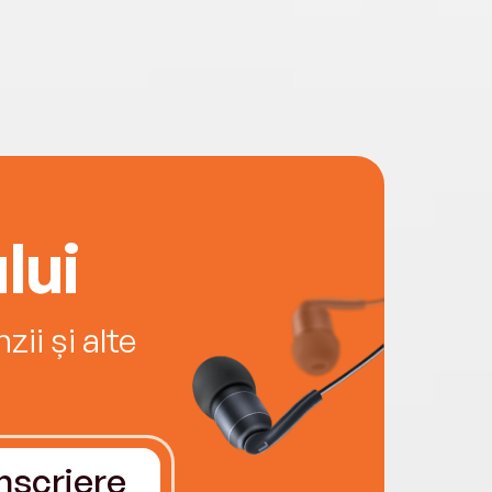
lui
ii și alte
Înscriere