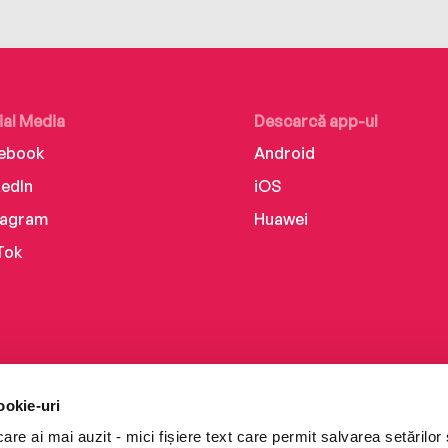
ial Media
Descarcă app-ul
ebook
Android
kedIn
iOS
tagram
Huawei
Tok
ookie-uri
re ai mai auzit - mici fișiere text care permit salvarea setărilor 