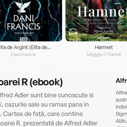
lita de Argint (Elita de...
Hamnet
Dani Francis
Maggie O'Farrell
arei R (ebook)
Alf
Alfre
 Alfred Adler sunt bine cunoscute si
austr
i, cazurile sale au ramas pana in
indiv
 Cartea de față, care contine
Sigmu
Alătu
șoarei R. prezentată de Alfred Adler