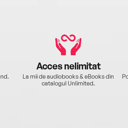
Acces nelimitat
ând.
La mii de audiobooks & eBooks din
Po
catalogul Unlimited.