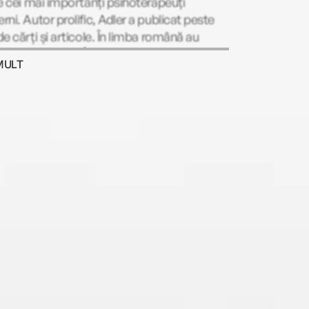
e cei mai importanți psihoterapeuți
ni. Autor prolific, Adler a publicat peste
e cărți și articole. În limba română au
t la Editura Trei Înțelegerea vieții, Practica
MULT
oria psihologiei individuale, Cooperarea
 sexe.