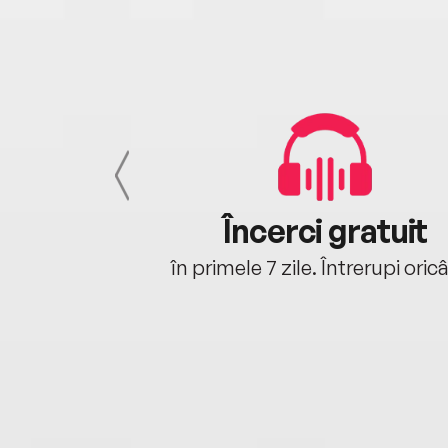
cu tine
Încerci gratuit
oriunde ești.
în primele 7 zile. Întrerupi oric