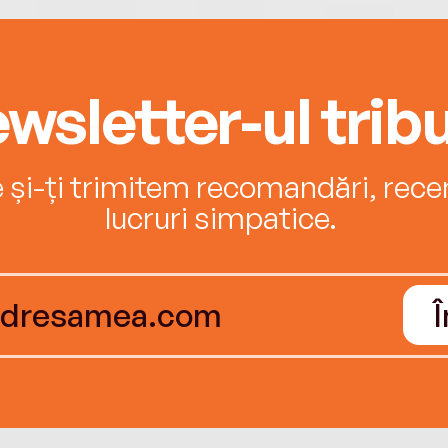
wsletter-ul tribu
e și-ți trimitem recomandări, recenz
lucruri simpatice.