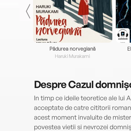
eria...
Pădurea norvegiană
E
ris
Haruki Murakami
Despre
Cazul domnișo
In timp ce ideile teoretice ale lui
acceptate de catre cititorii roman
acest moment invaluite de mister.
povestea vietii si nevrozei domni