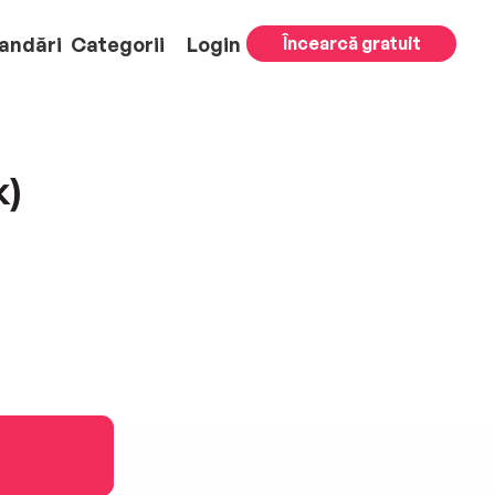
andări
Categorii
Login
Încearcă gratuit
k)