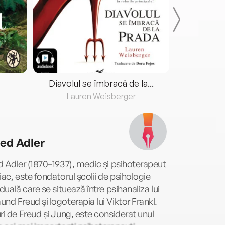
Diavolul se îmbracă de la...
Lauren Weisberger
Fre
red Adler
d Adler (1870–1937), medic și psihoterapeut
iac, este fondatorul școlii de psihologie
iduală care se situează între psihanaliza lui
nd Freud și logoterapia lui Viktor Frankl.
ri de Freud și Jung, este considerat unul