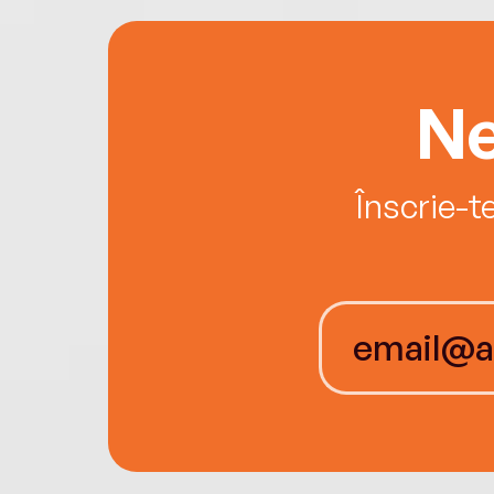
Ne
Înscrie-t