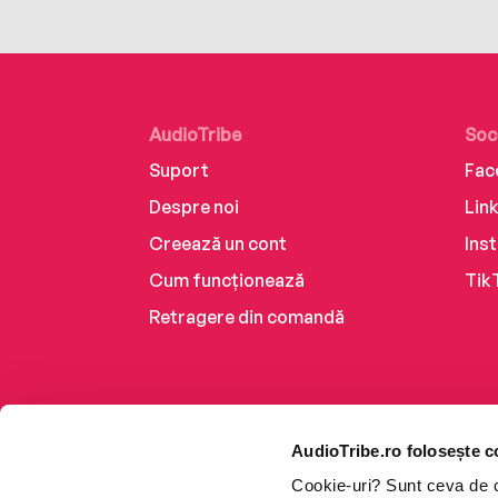
AudioTribe
Soc
Suport
Fac
Despre noi
Lin
Creează un cont
Ins
Cum funcționează
Tik
Retragere din comandă
AudioTribe.ro folosește c
Cookie-uri? Sunt ceva de ca