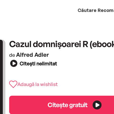
Căutare
Recom
Cazul domnișoarei R (eboo
Alfred Adler
de
Citești nelimitat
Adaugă la wishlist
Citește gratuit