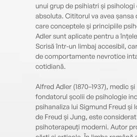
unui grup de psihiatri și psiholog
absoluta. Cititorul va avea șansa
care conceptele și principiile psi
Adler sunt aplicate pentru a înțel
Scrisă într-un limbaj accesibil,
de comportamente nevrotice intaln
cotidiană.
Alfred Adler (1870–1937), medic și
fondatorul școlii de psihologie ind
psihanaliza lui Sigmund Freud și lo
de Freud și Jung, este considerat
psihoterapeuți moderni. Autor pro
cărți și articole. În limba română 