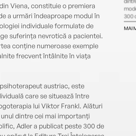
dintr
i din Viena, constituie o premiera
moder
 de a urmări îndeaproape modul în
300 d
apăru
hologiei individuale formulate de
MAI 
și te
ege suferința nevrotică a pacientei.
între
 cartea conține numeroase exemple
ite frecvent întâlnite în viața
 psihoterapeut austriac, este
ividuală care se situează între
goterapia lui Viktor Frankl. Alături
 unul dintre cei mai importanți
lific, Adler a publicat peste 300 de
au apărut la Editura Trei Înțelegerea