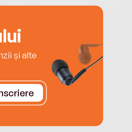
lui
ii și alte
Înscriere