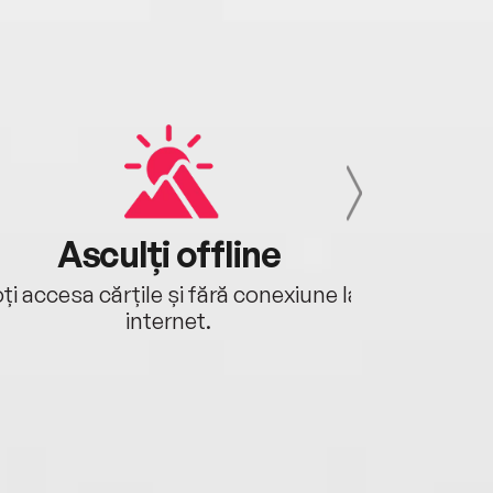
Asculți offline
Aj
ți accesa cărțile și fără conexiune la
Ascultă a
internet.