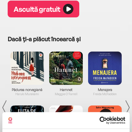
Ascultă gratuit
Dacă ți-a plăcut încearcă și
a...
Pădurea norvegiană
Hamnet
Menajera
I
Haruki Murakami
Maggie O'Farrell
Freida McFadden