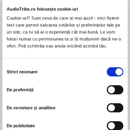
AudioTribe.ro folosește cookie-uri
Elita de Argint (Elita
Diavolul se îmbracă de
Migdală
de...
la...
Dani Francis
Lauren Weisberger
Sohn Won-pyung
Cookie-uri? Sunt ceva de care ai mai auzit - mici fișiere
text care permit salvarea setărilor și preferințelor tale pe
un site, ca tu să ai o experiență cât mai bună. Le vom
folosi numai cu permisiunea ta și îți mulțumim dacă ne-o
oferi. Poți schimba sau anula oricând acordul tău.
Despre
carte
Adolescenții reprezintă viitoarea generație de
lideri ai societății noastre, deci gândește din
Selecția
Strict necesare
această perspectivă mai largă, căci poți să-ți
consimțământului
controlezi singur atitudinea și valorile, să decizi
între ce contează și ce nu contează, între corect
De preferință
MAI MULT
și greșit.
În acest moment nu există recenzii
Indiferent dacă ești adolescent, părinte,
pentru această carte
profesor sau pur și simplu un om interesat de
De cercetare și analitice
binele omenirii, îți prezentăm uimitoarea
noastră serie intitulată „Pregătire pentru viață”!
De publicitate
Cărțile din această serie îți prezintă, prin