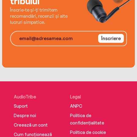
tribului
Înscrie-te și-ți trimitem
recomandări, recenzii și alte
lucruri simpatice.
Înscriere
AudioTribe
Legal
Suport
ANPC
Despre noi
Politica de
confidențialitate
Creează un cont
Politica de cookie
Cum funcționează