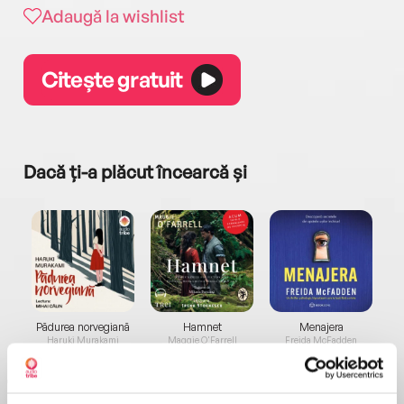
Adaugă la wishlist
Citește gratuit
Dacă ți-a plăcut încearcă și
a...
Pădurea norvegiană
Hamnet
Menajera
I
Haruki Murakami
Maggie O'Farrell
Freida McFadden