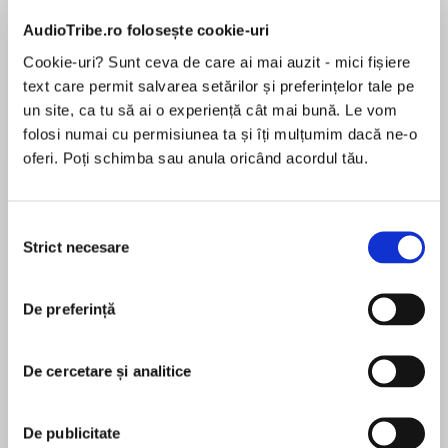
AudioTribe.ro folosește cookie-uri
Cookie-uri? Sunt ceva de care ai mai auzit - mici fișiere
text care permit salvarea setărilor și preferințelor tale pe
Elita de Argint (Elita
Diavolul se îmbracă de
Migdală
un site, ca tu să ai o experiență cât mai bună. Le vom
de...
la...
Dani Francis
Lauren Weisberger
Sohn Won-pyung
folosi numai cu permisiunea ta și îți mulțumim dacă ne-o
oferi. Poți schimba sau anula oricând acordul tău.
Despre
carte
Selecția
Strict necesare
consimțământului
Indiferent dacă te afli la un interviu de angajare,
la o petrecere sau dacă navighezi în social
media, îți dorești să știi dintr-o ochire dacă
De preferință
oamenii sunt sinceri în ceea ce spun sau dacă
felul în care se afișează corespunde cu cine
De cercetare și analitice
MAI MULT
sunt ei în realitate. Dincolo de fațadă și de
În acest moment nu există recenzii
vorbe, cartea de față te ajută să ghicești
pentru această carte
intențiile și gândurile conlocutorilor, pornind de
De publicitate