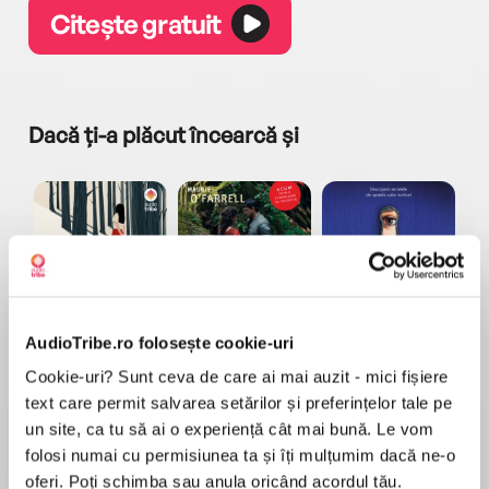
Citește gratuit
Dacă ți-a plăcut încearcă și
a...
Pădurea norvegiană
Hamnet
Menajera
I
Haruki Murakami
Maggie O'Farrell
Freida McFadden
AudioTribe.ro folosește cookie-uri
Cookie-uri? Sunt ceva de care ai mai auzit - mici fișiere
text care permit salvarea setărilor și preferințelor tale pe
un site, ca tu să ai o experiență cât mai bună. Le vom
folosi numai cu permisiunea ta și îți mulțumim dacă ne-o
oferi. Poți schimba sau anula oricând acordul tău.