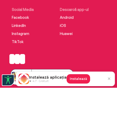
Madaba, Iordania
ISBN 978-973-50-7727-3
Social Media
Descarcă app-ul
Facebook
Android
LinkedIn
iOS
Instagram
Huawei
TikTok
Instalează aplicația
✕
Instalează
★ 4.7 · Gratuit