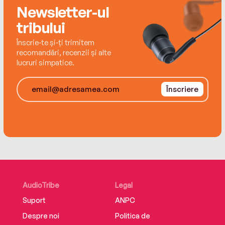
Newsletter-ul
tribului
Înscrie-te și-ți trimitem
recomandări, recenzii și alte
lucruri simpatice.
Înscriere
AudioTribe
Legal
Suport
ANPC
Despre noi
Politica de