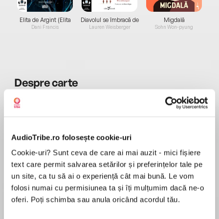
Elita de Argint (Elita
Diavolul se îmbracă de
Migdală
de...
la...
Dani Francis
Lauren Weisberger
Sohn Won-pyung
Despre
carte
„Venim pe lume echipați cu «Dumnezeu», altfel
spus cu nevoia de a da nume vastității, acelui
«Ceva» gândit în toate sensurile posibile ale
nelimitatului. Dumnezeu este arhetipul
AudioTribe.ro folosește cookie-uri
perfecțiunii de care am nevoie pentru a trece
Cookie-uri? Sunt ceva de care ai mai auzit - mici fișiere
MAI MULT
dincolo de relativ, de aproximativ, de coruptibil.
text care permit salvarea setărilor și preferințelor tale pe
Recenzii
Dumnezeu e «cuierul» ontologic în care ne
un site, ca tu să ai o experiență cât mai bună. Le vom
agățăm nevoia de absolut, idealul, dorința
folosi numai cu permisiunea ta și îți mulțumim dacă ne-o
fierbinte, speranța și frica de moarte. Nu facem
oferi. Poți schimba sau anula oricând acordul tău.
O mare porcărie în care tot ce face autorul este
decât să-l înjosim căutându-l prin ceruri,
să citeze c și y autori din X și y cărți și să le
văzduhuri și galaxii. Pentru a-l găsi, ne-ajung