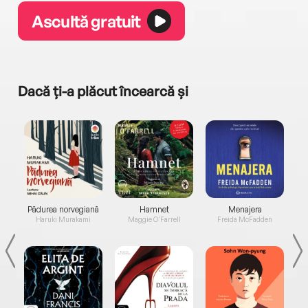
Ascultă gratuit
Dacă ți-a plăcut încearcă și
a...
Pădurea norvegiană
Hamnet
Menajera
I
Haruki Murakami
Maggie O'Farrell
Freida McFadden