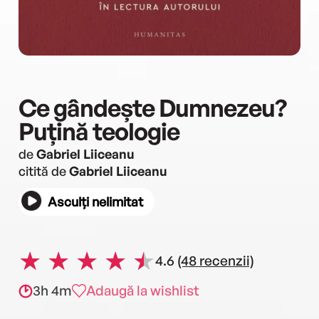
Ce gândește Dumnezeu?
Puțină teologie
de
Gabriel Liiceanu
citită de
Gabriel Liiceanu
Asculți nelimitat
4.6
(48 recenzii)
3h 4m
Adaugă la wishlist