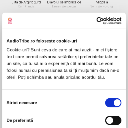
Elita de Argint (Elita
Diavolul se îmbracă de
Migdală
de...
la...
Dani Francis
Lauren Weisberger
Sohn Won-pyung
Despre
carte
AudioTribe.ro folosește cookie-uri
De câte ori se poate frânge o inimă? O dată? De
Cookie-uri? Sunt ceva de care ai mai auzit - mici fișiere
două ori? De 13 ori? Un trecut dureros, plin cu
text care permit salvarea setărilor și preferințelor tale pe
dezamăgiri, trădări, minciuni și suferință, a
un site, ca tu să ai o experiență cât mai bună. Le vom
conturat-o drept femeia care este acum.
folosi numai cu permisiunea ta și îți mulțumim dacă ne-o
Promisiunea făcută într-un moment de
oferi. Poți schimba sau anula oricând acordul tău.
MAI MULT
slăbiciune, o forțează pe Kayla să își dezvăluie
Recenzii
toate poveștile care au determinat-o să își
închidă definitiv inima. După rememorea
Selecția
Strict necesare
momentelor grele din viața ei, rămâne de văzut
consimțământului
O lecție de viață!
dacă se poate vindeca de trecut, atât cât să
spere din nou la o poveste așa cum fiecare
De preferință
femeie își dorește.