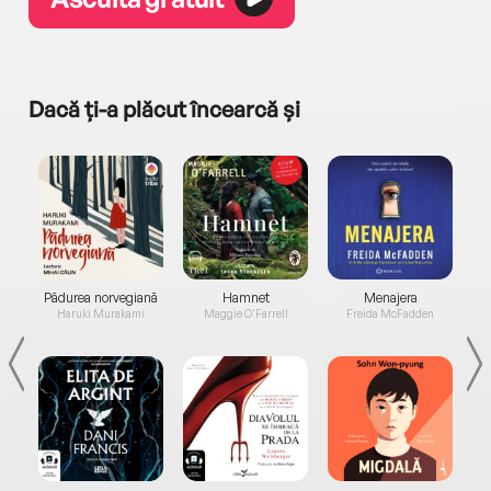
Dacă ți-a plăcut încearcă și
a...
Pădurea norvegiană
Hamnet
Menajera
I
Haruki Murakami
Maggie O'Farrell
Freida McFadden