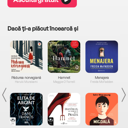
Dacă ți-a plăcut încearcă și
a...
Pădurea norvegiană
Hamnet
Menajera
I
Haruki Murakami
Maggie O'Farrell
Freida McFadden