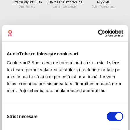
Elita de Argint (Elita
Diavolul se îmbracă de
Migdală
de...
la...
Dani Francis
Lauren Weisberger
Sohn Won-pyung
Despre
carte
"Totul se petrece extrem de repede. Astăzi duci
AudioTribe.ro folosește cookie-uri
o viață de vis, făcând naveta cu vaporașul spre
Cookie-uri? Sunt ceva de care ai mai auzit - mici fișiere
serviciu, alături de carismaticul tău vecin Kit,
text care permit salvarea setărilor și preferințelor tale pe
care stă pe scaunul de-alături. A doua zi, Kit nu
un site, ca tu să ai o experiență cât mai bună. Le vom
mai apare pe vas, iar soția lui, Melia, îi anunță
MAI MULT
folosi numai cu permisiunea ta și îți mulțumim dacă ne-o
dispariția.
Recenzii
oferi. Poți schimba sau anula oricând acordul tău.
Când să te dai jos la destinație, te așteaptă
poliția. Alt pasager te-a văzut certându-te cu
Kit pe vas, în drum spre casă, cu o seară înainte,
Dacă doriți o carte polițistă...nu prea e.
Selecția
iar autoritățile spun că aveai motive să-i dorești
Strict necesare
Povestioara siropoasa cu mici accente de
consimțământului
moartea. Tu te împotrivești. Erai prieten cu Kit –
thriller. Actiunea la timpul prezent lipsește în
întrebați-o și pe Melia, care te va susține cu