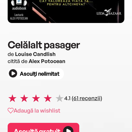
Celălalt pasager
de
Louise Candlish
citită de
Alex Potocean
Asculți nelimitat
4.1
(61 recenzii)
Adaugă la wishlist
Ascultă gratuit