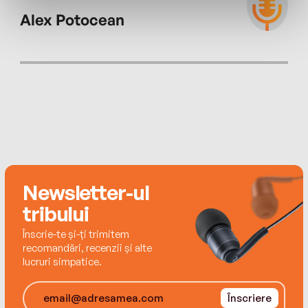
Alex Potocean
Newsletter-ul
tribului
Înscrie-te și-ți trimitem
recomandări, recenzii și alte
lucruri simpatice.
Înscriere