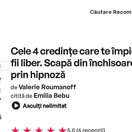
Căutare
Recom
Cele 4 credințe care te împ
fii liber. Scapă din închisoar
prin hipnoză
Valerie Roumanoff
de
Emilia Bebu
citită de
Asculți nelimitat
5.0
(6 recenzii)