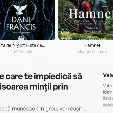
lita de Argint (Elita de...
Hamnet
Dani Francis
Maggie O'Farrell
e care te împiedică să
Val
hisoarea minții prin
Valér
forma
fiind
asoci
„Dacă muncesc din greu, voi reuși”...