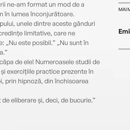
lării ne-am format un mod de a
MAI 
m în lumea înconjurătoare.
pului, unele dintre aceste gânduri
Emi
redințe limitative, care ne
 „Nu este posibil.” „Nu sunt în
a.”
scăpa de ele! Numeroasele studii de
și exercițiile practice prezente în
i, prin hipnoză, din închisoarea
t de eliberare și, deci, de bucurie.”