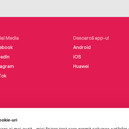
ial Media
Descarcă app-ul
ebook
Android
kedIn
iOS
tagram
Huawei
Tok
ookie-uri
re ai mai auzit - mici fișiere text care permit salvarea setărilor 