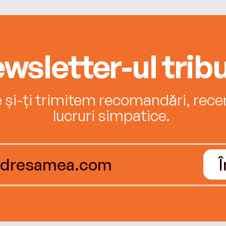
wsletter-ul tribu
e și-ți trimitem recomandări, recenz
lucruri simpatice.