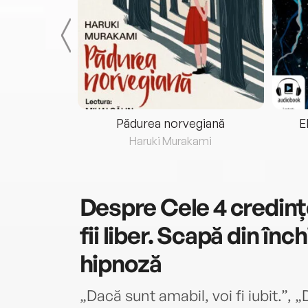
eria...
Pădurea norvegiană
E
ris
Haruki Murakami
Despre
Cele 4 credinț
fii liber. Scapă din înc
hipnoză
„Dacă sunt amabil, voi fi iubit.”, 