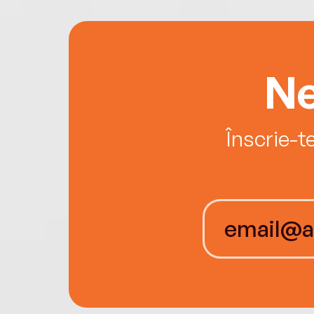
Ne
Înscrie-t