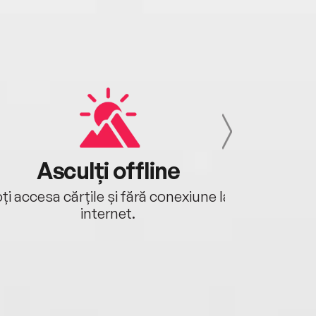
Asculți offline
Aj
ți accesa cărțile și fără conexiune la
Ascultă a
internet.