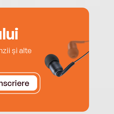
lui
ii și alte
Înscriere