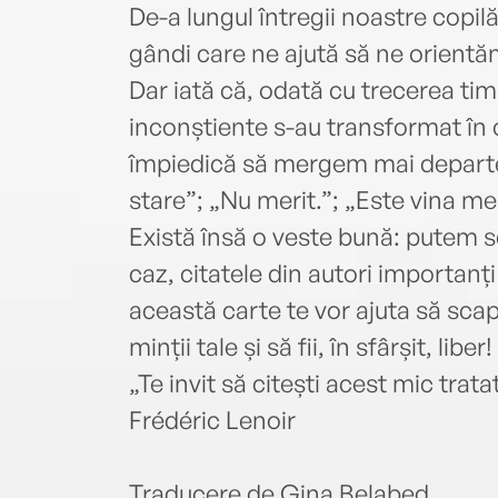
De-a lungul întregii noastre copi
gândi care ne ajută să ne orientă
Dar iată că, odată cu trecerea tim
inconștiente s-au transformat în c
împiedică să mergem mai departe:
stare”; „Nu merit.”; „Este vina me
Există însă o veste bună: putem 
caz, citatele din autori importanți 
această carte te vor ajuta să scap
minții tale și să fii, în sfârșit, liber!
„Te invit să citești acest mic trata
Frédéric Lenoir
Traducere de Gina Belabed