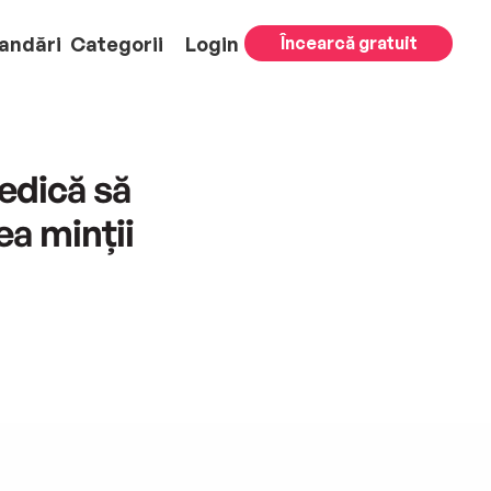
andări
Categorii
Login
Încearcă gratuit
iedică să
ea minții