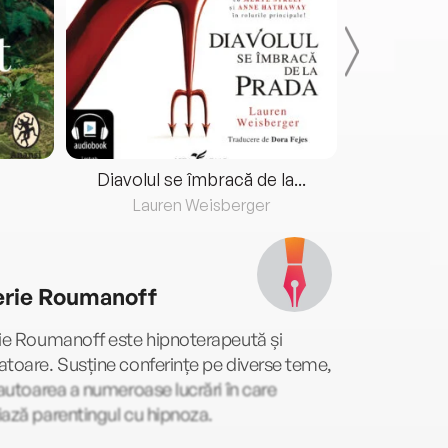
Diavolul se îmbracă de la...
Lauren Weisberger
Fre
erie Roumanoff
ie Roumanoff este hipnoterapeută și
toare. Susține conferințe pe diverse teme,
 autoarea a numeroase lucrări în care
ază parentingul cu hipnoza.