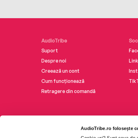
AudioTribe
Soc
Suport
Fac
Despre noi
Lin
Creează un cont
Ins
Cum funcționează
Tik
Retragere din comandă
AudioTribe.ro folosește c
Cookie-uri? Sunt ceva de ca