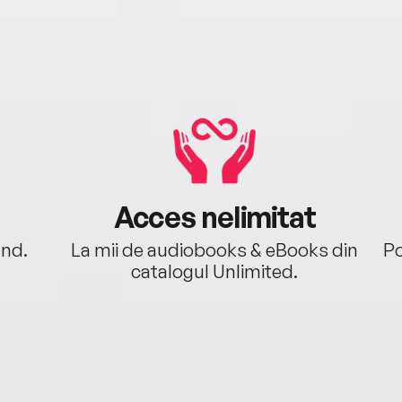
Acces nelimitat
ând.
La mii de audiobooks & eBooks din
Po
catalogul Unlimited.