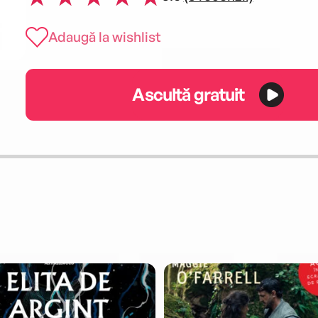
Adaugă la wishlist
Ascultă gratuit