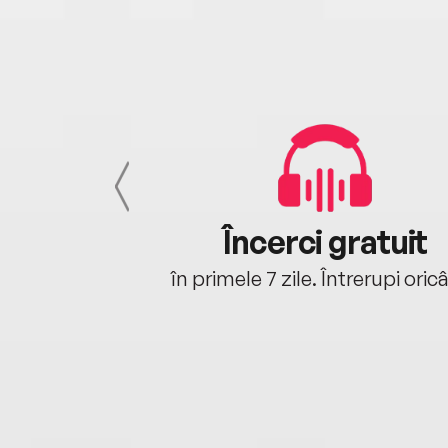
cu tine
Încerci gratuit
oriunde ești.
în primele 7 zile. Întrerupi oric