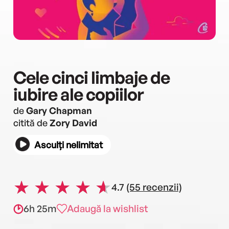
Cele cinci limbaje de
iubire ale copiilor
de
Gary Chapman
citită de
Zory David
Asculți nelimitat
4.7
(55 recenzii)
6h 25m
Adaugă la wishlist