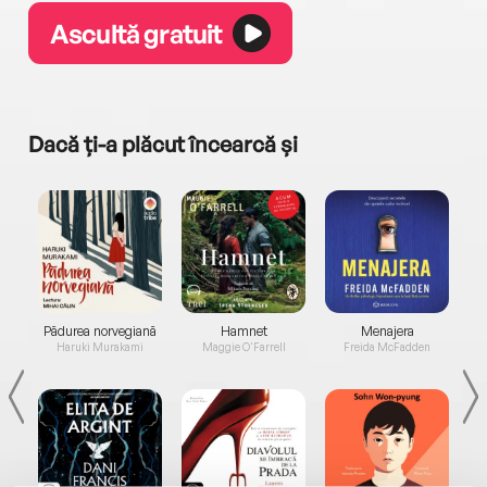
Ascultă gratuit
Dacă ți-a plăcut încearcă și
a...
Pădurea norvegiană
Hamnet
Menajera
I
Haruki Murakami
Maggie O'Farrell
Freida McFadden