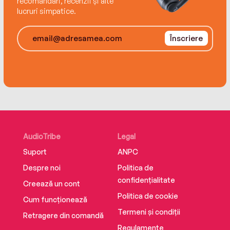
recomandări, recenzii și alte
au doi copii.
lucruri simpatice.
Înscriere
AudioTribe
Legal
Suport
ANPC
Despre noi
Politica de
confidențialitate
Creează un cont
Politica de cookie
Cum funcționează
Termeni și condiții
Retragere din comandă
Regulamente