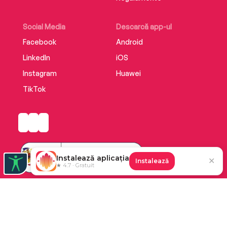
Social Media
Descarcă app-ul
Facebook
Android
LinkedIn
iOS
Instagram
Huawei
TikTok
Instalează aplicația
✕
Instalează
★ 4.7 · Gratuit