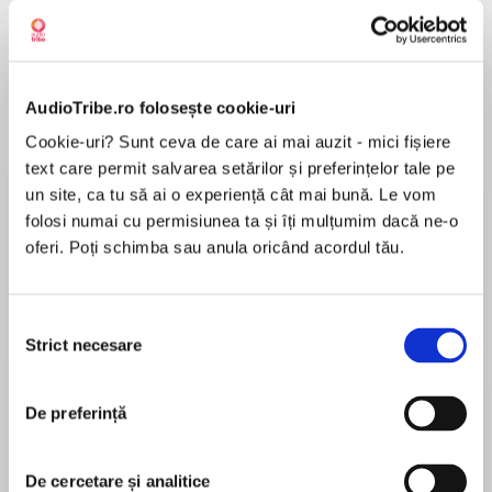
Elita de Argint (Elita
Diavolul se îmbracă de
Migdală
de...
la...
Dani Francis
Lauren Weisberger
Sohn Won-pyung
AudioTribe.ro folosește cookie-uri
Cookie-uri? Sunt ceva de care ai mai auzit - mici fișiere
text care permit salvarea setărilor și preferințelor tale pe
Despre
carte
un site, ca tu să ai o experiență cât mai bună. Le vom
folosi numai cu permisiunea ta și îți mulțumim dacă ne-o
Prin intermediul unuia dintre cele cinci limbaje
oferi. Poți schimba sau anula oricând acordul tău.
de iubire, specific copilului dumneavoastră –
timpul acordat, cuvintele de încurajare, darurile,
serviciile sau mângâierile fizice –, îi veţi putea
Selecția
transmite în mod eficient şi necondiţionat
Strict necesare
consimțământului
MAI MULT
sentimente de respect, afecţiune şi implicare
Recenzii
totală, care vor avea o mare rezonanţă în
sufletul său.
De preferință
Măcar publicați cartea completa!!!!
Atunci când sunt pregătiţi cum trebuie, părinţii
De cercetare și analitice
pot folosi aceste limbaje pentru a comunica cu