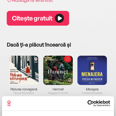
Citește gratuit
Dacă ți-a plăcut încearcă și
a...
Pădurea norvegiană
Hamnet
Menajera
I
Haruki Murakami
Maggie O'Farrell
Freida McFadden