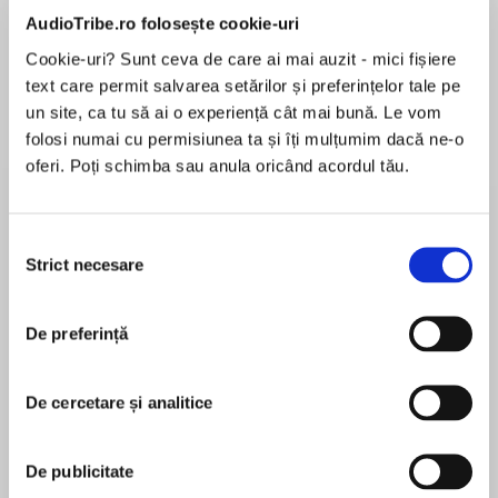
AudioTribe.ro folosește cookie-uri
Cookie-uri? Sunt ceva de care ai mai auzit - mici fișiere
text care permit salvarea setărilor și preferințelor tale pe
Elita de Argint (Elita
Diavolul se îmbracă de
Migdală
de...
la...
Dani Francis
Lauren Weisberger
Sohn Won-pyung
un site, ca tu să ai o experiență cât mai bună. Le vom
folosi numai cu permisiunea ta și îți mulțumim dacă ne-o
oferi. Poți schimba sau anula oricând acordul tău.
Despre
carte
Selecția
Strict necesare
ROMANCE – DOLIU – CĂSNICIE - VIEȚI
consimțământului
PARALELE Locul 13 pe lista Cea mai așteptată
carte din 2020 și nominalizată la Cel mai bun
De preferință
romance din 2020 pe Goodreads
RECOMANDATĂ DACĂ ȚI-A PLĂCUT:O zi de
MAI MULT
decembrie de Josie Silver Cum să oprești
De cercetare și analitice
În acest moment nu există recenzii
timpul de Matt Haig Evvie Drake o ia de la căpăt
pentru această carte
de Linda Holmes Te-am iubit deja în visul meu
De publicitate
de Holly Miller O VIAȚĂ. DOUĂ IUBIRI. O