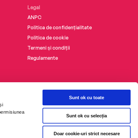
Legal
ANPC
Politica de confidențialitate
Politica de cookie
Termeni și condiții
Regulamente
Sunt ok cu toate
și
 permisiunea
Sunt ok cu selecția
Doar cookie-uri strict necesare