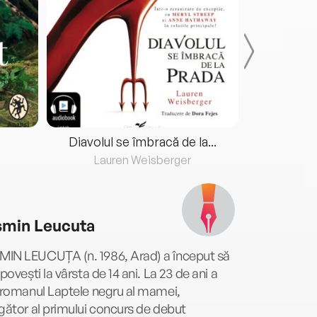
Diavolul se îmbracă de la...
Lauren Weisberger
Fre
min Leucuta
IN LEUCUȚA (n. 1986, Arad) a început să
 povești la vârsta de 14 ani. La 23 de ani a
 romanul Laptele negru al mamei,
gător al primului concurs de debut