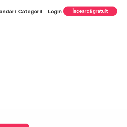
andări
Categorii
Login
Încearcă gratuit