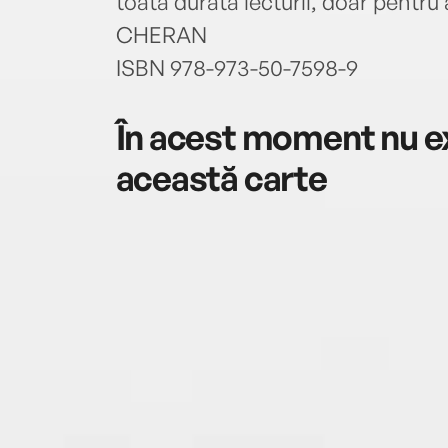
toată durata lecturii, doar pentru
CHERAN
ISBN 978-973-50-7598-9
În acest moment nu ex
această carte