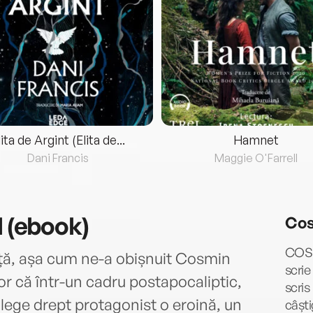
lita de Argint (Elita de...
Hamnet
Dani Francis
Maggie O'Farrell
l (ebook)
Cos
COSM
orță, așa cum ne-a obișnuit Cosmin
scrie
tor că într-un cadru postapocaliptic,
scris
i alege drept protagonist o eroină, un
câști