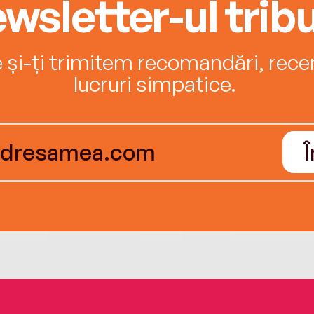
wsletter-ul tribu
e și-ți trimitem recomandări, recenz
lucruri simpatice.