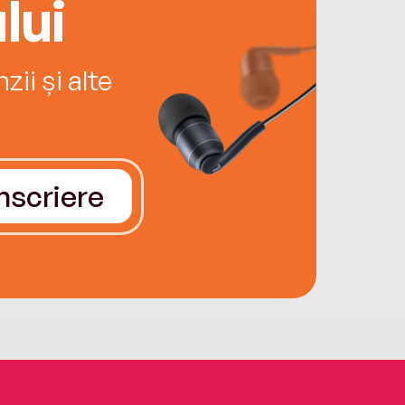
lui
ii și alte
Înscriere