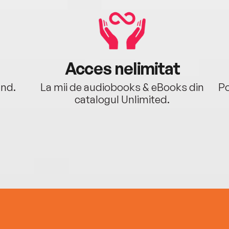
Acces nelimitat
ând.
La mii de audiobooks & eBooks din
Po
catalogul Unlimited.