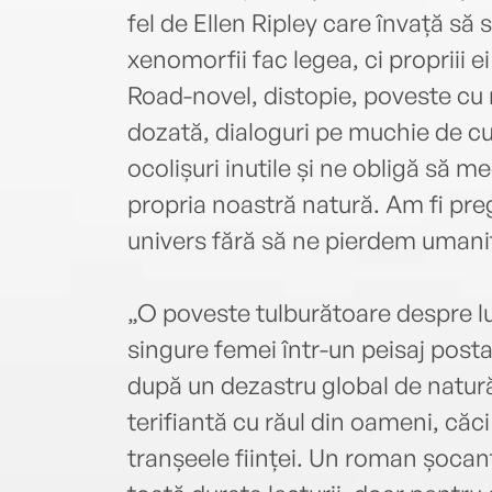
fel de Ellen Ripley care învață să
xenomorfii fac legea, ci propriii e
Road-novel, distopie, poveste cu 
dozată, dialoguri pe muchie de cuți
ocolișuri inutile și ne obligă să m
propria noastră natură. Am fi preg
univers fără să ne pierdem uma
„O poveste tulburătoare despre lu
singure femei într-un peisaj post
după un dezastru global de natur
terifiantă cu răul din oameni, căc
tranșeele ființei. Un roman șocant,