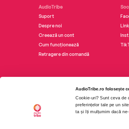
AudioTribe
Soc
Suport
Fac
Despre noi
Lin
Creează un cont
Ins
Cum funcționează
Tik
Retragere din comandă
AudioTribe.ro folosește c
Cookie-uri? Sunt ceva de ca
preferințelor tale pe un si
ta și îți mulțumim dacă ne-