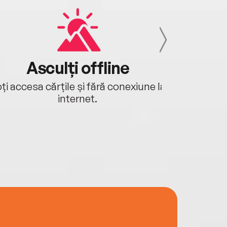
Asculți offline
Aj
ți accesa cărțile și fără conexiune la
Ascultă a
internet.