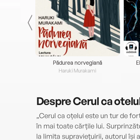
eria...
Pădurea norvegiană
E
ris
Haruki Murakami
Despre
Cerul ca otelu
„Cerul ca oțelul este un tur de f
în mai toate cărțile lui. Surprinză
la limita supraviețuirii, autorul îș