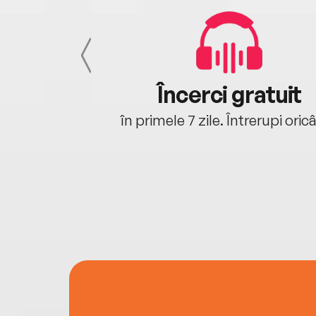
cu tine
Încerci gratuit
oriunde ești.
în primele 7 zile. Întrerupi oric