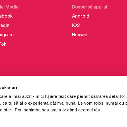
ial Media
Descarcă app-ul
ebook
Android
kedIn
iOS
tagram
Huawei
Tok
ookie-uri
re ai mai auzit - mici fișiere text care permit salvarea setărilor 
te, ca tu să ai o experiență cât mai bună. Le vom folosi numai cu
o oferi. Poți schimba sau anula oricând acordul tău.