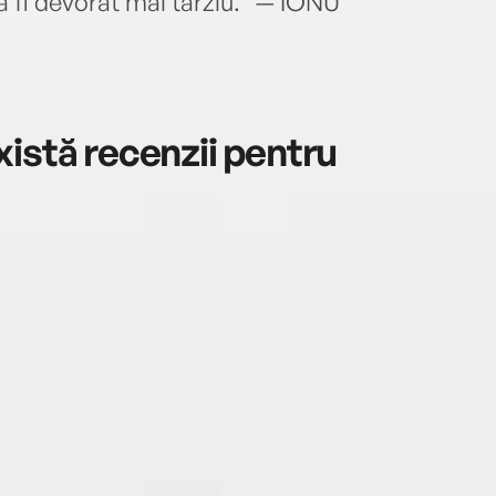
 a fi devorat mai târziu.“ — IONU"
istă recenzii pentru