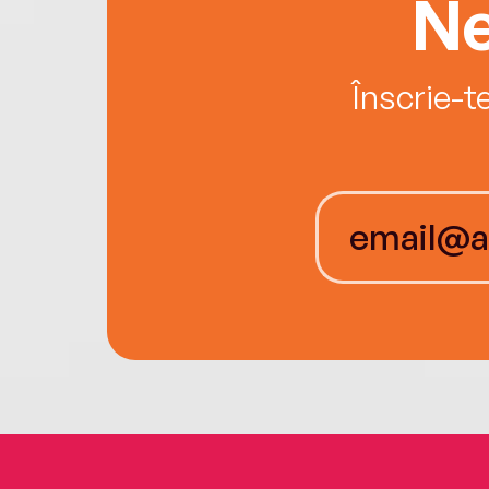
Ne
Înscrie-t