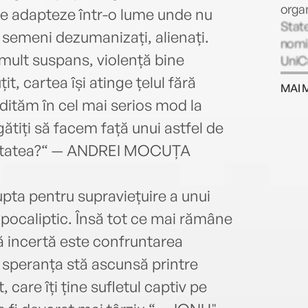
organ
 se adapteze într-o lume unde nu
State
i semeni dezumanizați, alienați.
nomin
mult suspans, violență bine
UniCr
ianua
t, cartea își atinge țelul fără
MAI 
ului 
edităm în cel mai serios mod la
artic
ătiți să facem față unui astfel de
din e
Liter
nitatea?“ — ANDREI MOCUȚA
scurt
ori p
pta pentru supraviețuire a unui
roman
volum
apocaliptic. Însă tot ce mai rămâne
sfârș
ă incertă este confruntarea
antol
i speranța stă ascunsă printre
doar
lângă
 care îți ține sufletul captiv pe
ale s