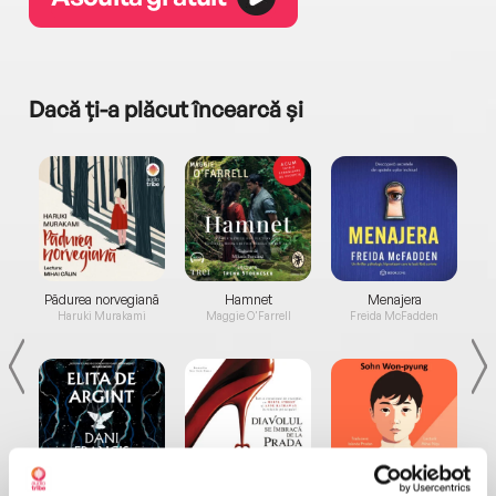
Dacă ți-a plăcut încearcă și
a...
Pădurea norvegiană
Hamnet
Menajera
I
Haruki Murakami
Maggie O'Farrell
Freida McFadden