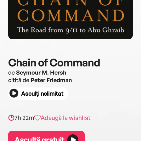
Chain of Command
de
Seymour M. Hersh
citită de
Peter Friedman
Asculți nelimitat
7h 22m
Adaugă la wishlist
Ascultă gratuit