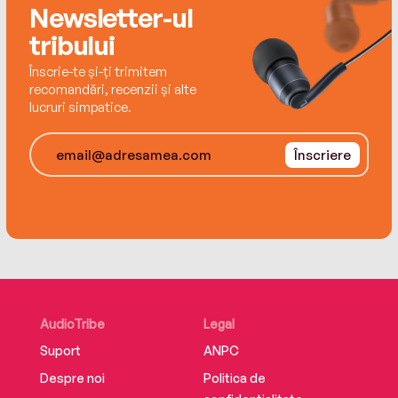
Newsletter-ul
Read by Peter Friedman
tribului
Înscrie-te și-ți trimitem
recomandări, recenzii și alte
lucruri simpatice.
Înscriere
AudioTribe
Legal
Suport
ANPC
Despre noi
Politica de