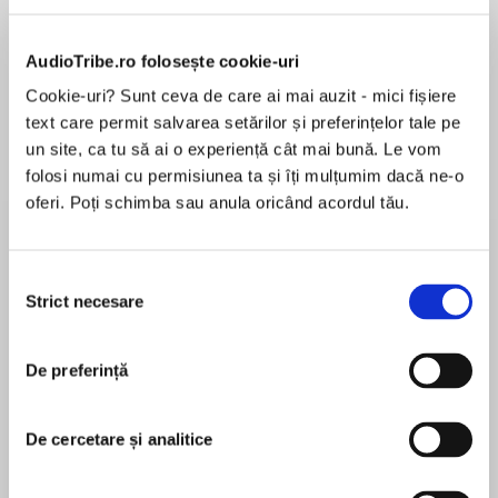
Elita de Argint (Elita
Diavolul se îmbracă de
Migdală
de...
la...
Dani Francis
Lauren Weisberger
Sohn Won-pyung
AudioTribe.ro folosește cookie-uri
Cookie-uri? Sunt ceva de care ai mai auzit - mici fișiere
text care permit salvarea setărilor și preferințelor tale pe
Despre
carte
un site, ca tu să ai o experiență cât mai bună. Le vom
folosi numai cu permisiunea ta și îți mulțumim dacă ne-o
Since September 11, 2001, Seymour M. Hersh
oferi. Poți schimba sau anula oricând acordul tău.
has riveted readers -- and outraged the Bush
Administration -- with his stories in The New
Yorker magazine, including his breakthrough
Selecția
pieces on the Abu Gharaib prison scandal. Now,
Strict necesare
consimțământului
MAI MULT
in Chain of Command, he brings together this
În acest moment nu există recenzii
reporting, along with new revelations, to answer
De preferință
pentru această carte
the critical question of the last three years: how
did America get from the clear morning when
Seymour M. Hersh
hijacked airplanes crashed into the World Trade
De cercetare și analitice
Center and the Pentagon to a divisive and dirty
Seymour M. Hersh has been awarded the Pulitzer
war in Iraq?
Prize, four George Polk Awards, and more than a