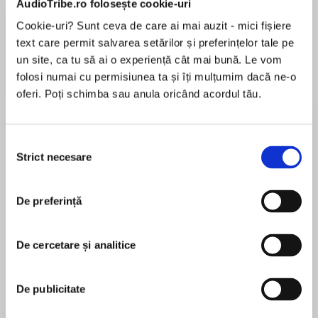
AudioTribe.ro folosește cookie-uri
Cookie-uri? Sunt ceva de care ai mai auzit - mici fișiere
text care permit salvarea setărilor și preferințelor tale pe
Despre
carte
un site, ca tu să ai o experiență cât mai bună. Le vom
folosi numai cu permisiunea ta și îți mulțumim dacă ne-o
The stunning new summer besteller from Freya
oferi. Poți schimba sau anula oricând acordul tău.
North.
Vita’s nursing a broken heart.
Selecția
Oliver’s heart belongs to the past.
Strict necesare
consimțământului
MAI MULT
They should be perfect for each other.
În acest moment nu există recenzii
But will they chance it?
De preferință
pentru această carte
Vita's gift shop would do better if she ran it as a
business, not as somewhere to daydream. But
De cercetare și analitice
she's not one to tell herself off: she leaves that
Freya North
to Tim, her ex.
De publicitate
Freya North is the author of many bestselling
Active and outdoorsy Oliver runs his tree-
novels which have been translated into numerous