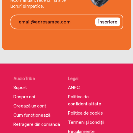
recomandări, recenzii și alte
lucruri simpatice.
Înscriere
AudioTribe
Legal
Suport
ANPC
Despre noi
Politica de
confidențialitate
Creează un cont
Politica de cookie
Cum funcționează
Termeni și condiții
Retragere din comandă
Regulamente