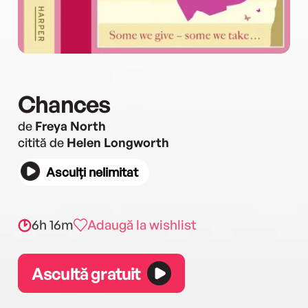
Chances
de
Freya North
citită de
Helen Longworth
Asculți nelimitat
6h 16m
Adaugă la wishlist
Ascultă gratuit