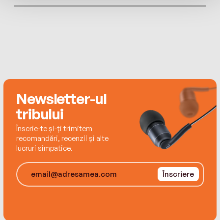
© Editura ART, 2019, pentru prezenta ediție
ISBN: 978-630-368-337-9
Newsletter-ul
tribului
Înscrie-te și-ți trimitem
recomandări, recenzii și alte
lucruri simpatice.
Înscriere