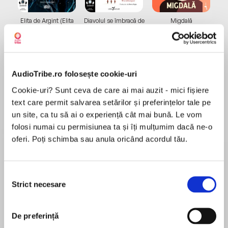
Elita de Argint (Elita
Diavolul se îmbracă de
Migdală
de...
la...
Dani Francis
Lauren Weisberger
Sohn Won-pyung
AudioTribe.ro folosește cookie-uri
Despre
carte
Cookie-uri? Sunt ceva de care ai mai auzit - mici fișiere
text care permit salvarea setărilor și preferințelor tale pe
YALSA Award for Excellence in Nonfiction
un site, ca tu să ai o experiență cât mai bună. Le vom
Michael L. Printz Honor
folosi numai cu permisiunea ta și îți mulțumim dacă ne-o
National Book Award, volum finalist
oferi. Poți schimba sau anula oricând acordul tău.
Charles Darwin a publicat Originea speciilor,
revoluționara sa lucrare asupra evoluției, în 1859.
MAI MULT
După mai mult de un secol și jumătate, tezele
Selecția
Recenzii
sale continuă să provoace polemici între
Strict necesare
consimțământului
oamenii de știință și comunitățile religioase. Dar
înainte ca aceste dispute să se fi iscat, Charles
Am ascultat-o cu sufletul la gură. Umanitatea lui
a reflectat îndelung la felul în care va fi primită
De preferință
Charles este întrecută dor de setea lui pentru
teoria lui de societatea conservatoare. Pietatea