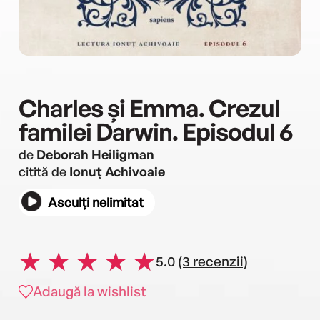
Charles și Emma. Crezul
familei Darwin. Episodul 6
de
Deborah Heiligman
citită de
Ionuț Achivoaie
Asculți nelimitat
5.0
(3 recenzii)
Adaugă la wishlist