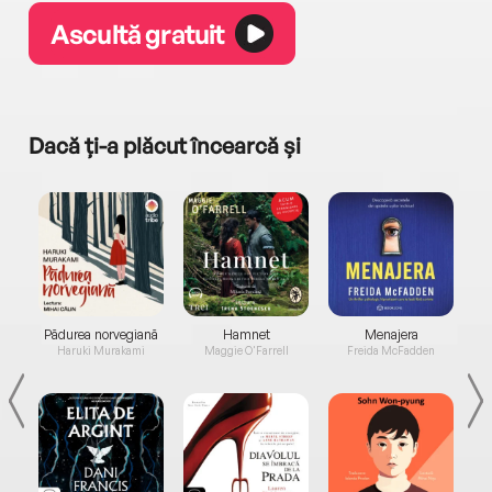
Ascultă gratuit
Dacă ți-a plăcut încearcă și
a...
Pădurea norvegiană
Hamnet
Menajera
I
Haruki Murakami
Maggie O'Farrell
Freida McFadden