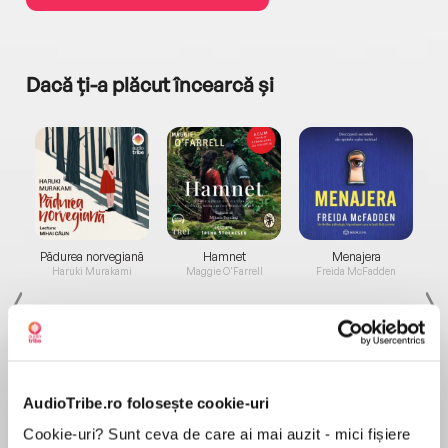
Dacă ți-a plăcut încearcă și
a...
Pădurea norvegiană
Hamnet
Menajera
I
Haruki Murakami
Maggie O'Farrell
Freida McFadden
AudioTribe.ro folosește cookie-uri
Cookie-uri? Sunt ceva de care ai mai auzit - mici fișiere
Elita de Argint (Elita
Diavolul se îmbracă de
Migdală