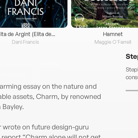
lita de Argint (Elita de...
Hamnet
Dani Francis
Maggie O'Farrell
Ste
Steph
consu
harming essay on the nature and
irable assets, Charm, by renowned
 Bayley.
 wrote on future design-guru
 report “Charm alone will not get