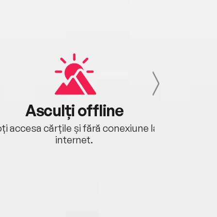
Asculți offline
Aj
ți accesa cărțile și fără conexiune la
Ascultă a
internet.