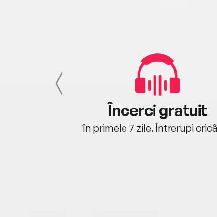
cu tine
Încerci gratuit
oriunde ești.
în primele 7 zile. Întrerupi oric