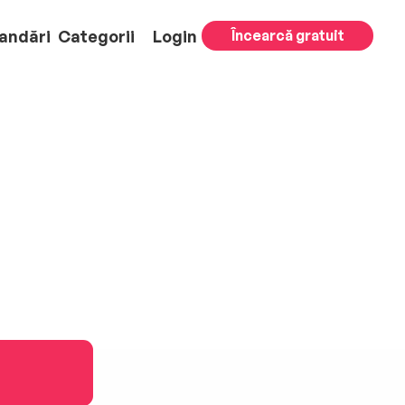
andări
Categorii
Login
Încearcă gratuit