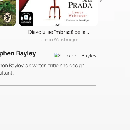
Diavolul se îmbracă de la...
Lauren Weisberger
Fre
phen Bayley
en Bayley is a writer, critic and design
ltant.