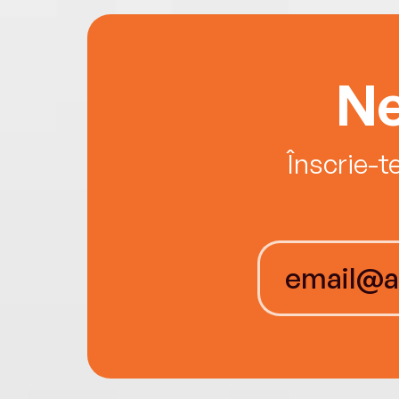
Ne
Înscrie-t