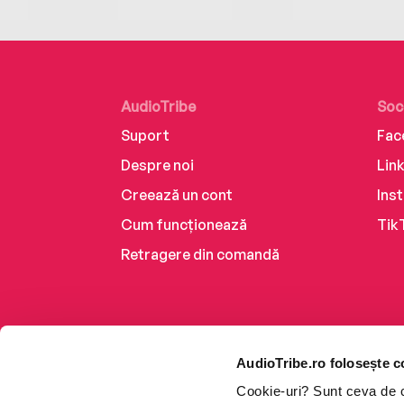
AudioTribe
Soc
Suport
Fac
Despre noi
Lin
Creează un cont
Ins
Cum funcționează
Tik
Retragere din comandă
AudioTribe.ro folosește c
Cookie-uri? Sunt ceva de ca