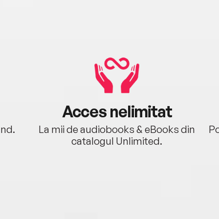
Acces nelimitat
ând.
La mii de audiobooks & eBooks din
Po
catalogul Unlimited.