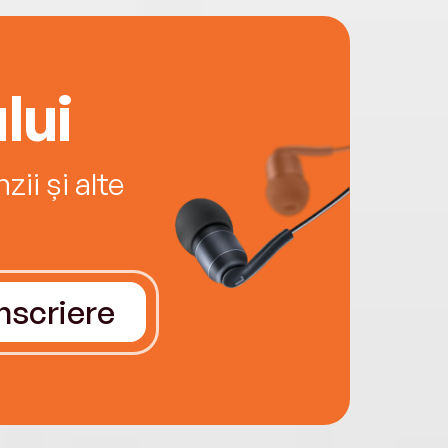
lui
ii și alte
Înscriere