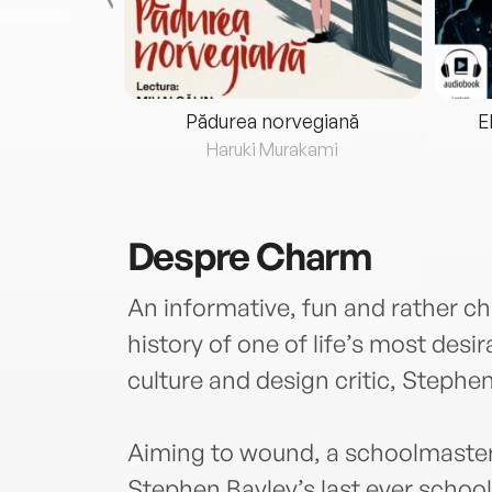
eria...
Pădurea norvegiană
E
ris
Haruki Murakami
Despre
Charm
An informative, fun and rather c
history of one of life’s most des
culture and design critic, Stephen
Aiming to wound, a schoolmaster
Stephen Bayley’s last ever school