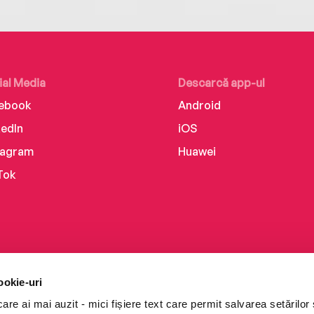
ial Media
Descarcă app-ul
ebook
Android
kedIn
iOS
tagram
Huawei
Tok
ookie-uri
re ai mai auzit - mici fișiere text care permit salvarea setărilor 