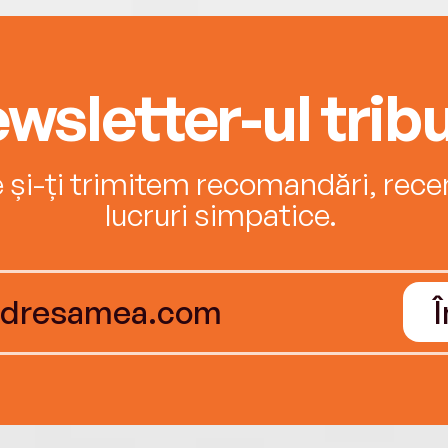
wsletter-ul tribu
e și-ți trimitem recomandări, recenz
lucruri simpatice.