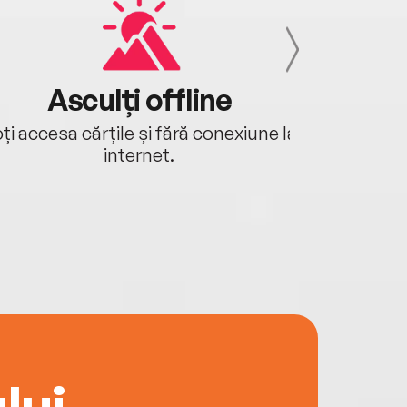
Asculți offline
Aj
ți accesa cărțile și fără conexiune la
Ascultă a
internet.
lui