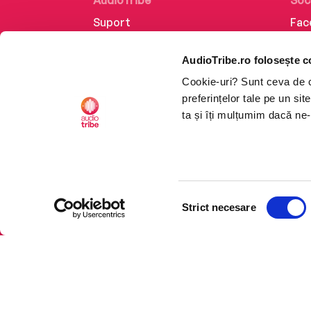
AudioTribe
Soc
Suport
Fac
Despre noi
Lin
AudioTribe.ro folosește c
Creează un cont
Ins
Cookie-uri? Sunt ceva de ca
Cum funcționează
Tik
preferințelor tale pe un si
Retragere din comandă
ta și îți mulțumim dacă ne-
Selecția
CTRL+F2
CTRL+F2
Strict necesare
consimțământului
Platforma de audiobooks ș