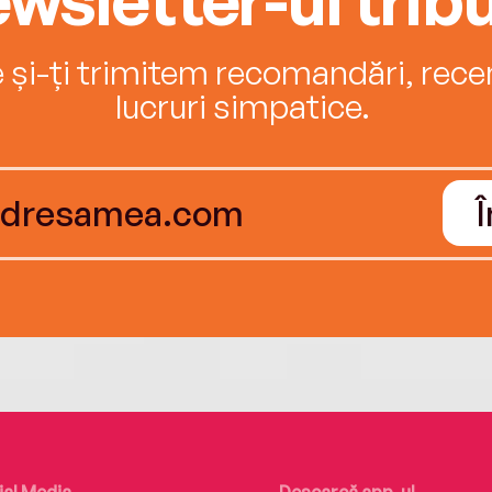
e și-ți trimitem recomandări, recenz
lucruri simpatice.