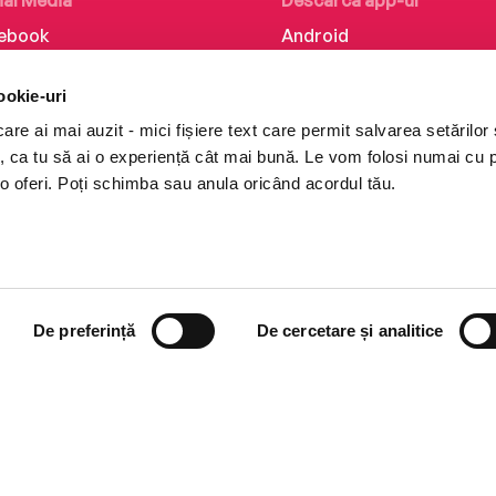
ial Media
Descarcă app-ul
ebook
Android
kedIn
iOS
ookie-uri
tagram
Huawei
re ai mai auzit - mici fișiere text care permit salvarea setărilor 
Tok
te, ca tu să ai o experiență cât mai bună. Le vom folosi numai cu
o oferi. Poți schimba sau anula oricând acordul tău.
De preferință
De cercetare și analitice
i books a Cărturești.