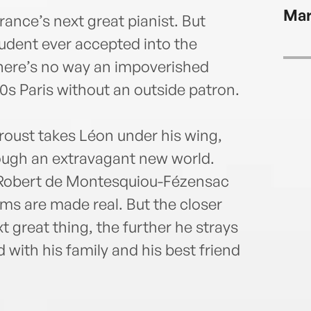
Print
Mar
Earth
rance’s next great pianist. But
crea
tudent ever accepted into the
Unive
there’s no way an impoverished
City.
0s Paris without an outside patron.
oust takes Léon under his wing,
ough an extravagant new world.
 Robert de Montesquiou-Fézensac
ms are made real. But the closer
 great thing, the further he strays
d with his family and his best friend