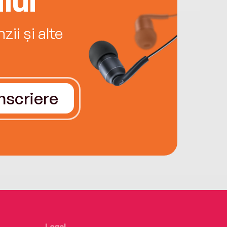
ii și alte
Înscriere