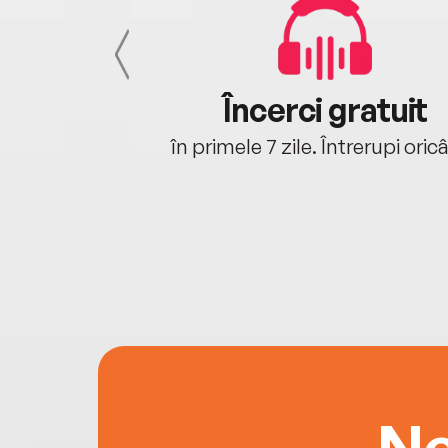
cu tine
Încerci gratuit
oriunde ești.
în primele 7 zile. Întrerupi oric
Ne