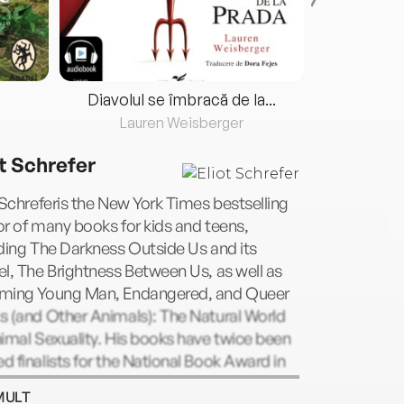
Diavolul se îmbracă de la...
Lauren Weisberger
Fre
ot Schrefer
 Schreferis the New York Times bestselling
r of many books for kids and teens,
ding The Darkness Outside Us and its
l, The Brightness Between Us, as well as
ming Young Man, Endangered, and Queer
s (and Other Animals): The Natural World
imal Sexuality. His books have twice been
 finalists for the National Book Award in
 People’s Literature and have garnered a
MULT