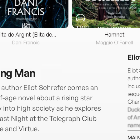
lita de Argint (Elita de...
Hamnet
Dani Francis
Maggie O'Farrell
Eli
ung Man
Eliot
autho
inclu
 author Eliot Schrefer comes an
seque
-age novel about a rising star
Char
 into high society as he explores
Duck
of An
 Last Night at the Telegraph Club
named
e and Virtue.
Young
MAI 