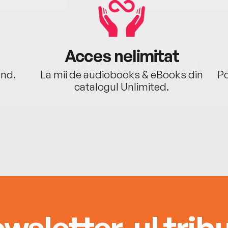
Acces nelimitat
ând.
La mii de audiobooks & eBooks din
Po
catalogul Unlimited.
wsletter-ul tribu