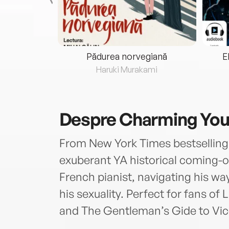
eria...
Pădurea norvegiană
E
ris
Haruki Murakami
Despre
Charming Yo
From New York Times bestselling
exuberant YA historical coming-of
French pianist, navigating his way
his sexuality. Perfect for fans of
and The Gentleman’s Gide to Vic