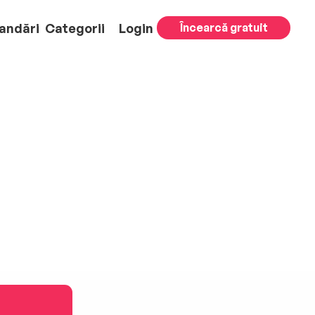
andări
Categorii
Login
Încearcă gratuit