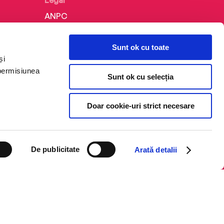
Legal
ANPC
Politica de confidențialitate
Sunt ok cu toate
Politica de cookie
și
Termeni și condiții
 permisiunea
Sunt ok cu selecția
Regulamente
Doar cookie-uri strict necesare
De publicitate
Arată detalii