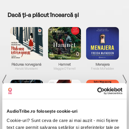
Dacă ți-a plăcut încearcă și
a...
Pădurea norvegiană
Hamnet
Menajera
I
Haruki Murakami
Maggie O'Farrell
Freida McFadden
AudioTribe.ro folosește cookie-uri
Elita de Argint (Elita
Diavolul se îmbracă de
Migdală
Cookie-uri? Sunt ceva de care ai mai auzit - mici fișiere
de...
la...
Dani Francis
Lauren Weisberger
Sohn Won-pyung
text care permit salvarea setărilor și preferințelor tale pe