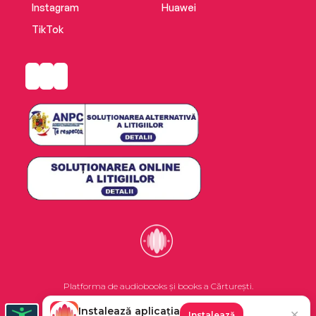
Instagram
Huawei
TikTok
Platforma de audiobooks și books a Cărturești.
Instalează aplicația
✕
Instalează