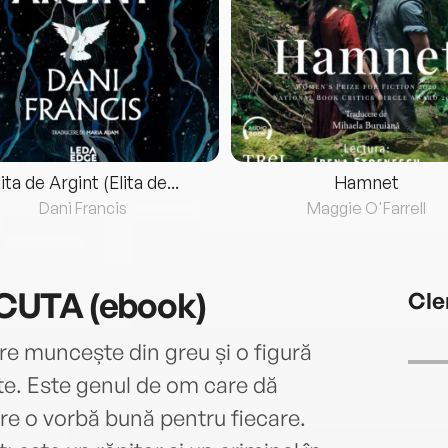
lita de Argint (Elita de...
Hamnet
Dani Francis
Maggie O'Farrell
CUTA (ebook)
Cle
e muncește din greu și o figură
ește. Este genul de om care dă
re o vorbă bună pentru fiecare.