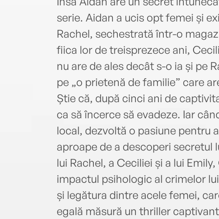
Însă Aidan are un secret întunecat:
serie. Aidan a ucis opt femei și e
Rachel, sechestrată într-o magazi
fiica lor de treisprezece ani, Ceci
nu are de ales decât s-o ia și pe 
pe „o prietenă de familie” care ar
Știe că, după cinci ani de captivi
ca să încerce să evadeze. Iar cân
local, dezvoltă o pasiune pentru 
aproape de a descoperi secretul l
lui Rachel, a Ceciliei și a lui Emil
impactul psihologic al crimelor lui
și legătura dintre acele femei, car
egală măsură un thriller captivant