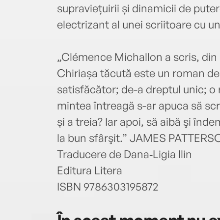
supraviețuirii și dinamicii de pute
electrizant al unei scriitoare cu u
„Clémence Michallon a scris, din 
Chiriașa tăcută este un roman de 
satisfăcător; de-a dreptul unic; o
mintea întreagă s-ar apuca să scri
și a treia? Iar apoi, să aibă şi î
la bun sfârşit.” JAMES PATTERS
Traducere de Dana‑Ligia Ilin
Editura Litera
ISBN 9786303195872