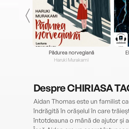
eria...
Pădurea norvegiană
E
ris
Haruki Murakami
Despre
CHIRIASA TA
Aidan Thomas este un familist car
îndrăgită în orășelul în care trăi
întotdeauna o mână de ajutor și a