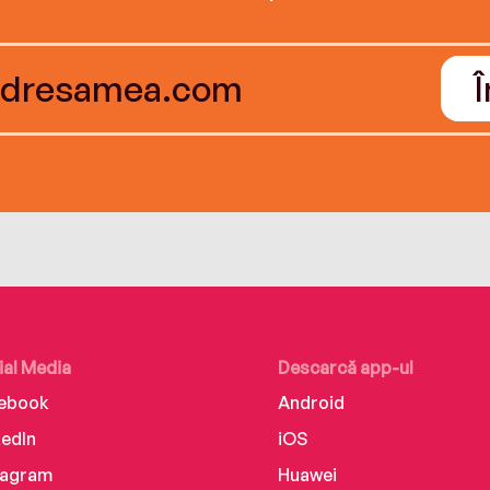
ial Media
Descarcă app-ul
ebook
Android
kedIn
iOS
tagram
Huawei