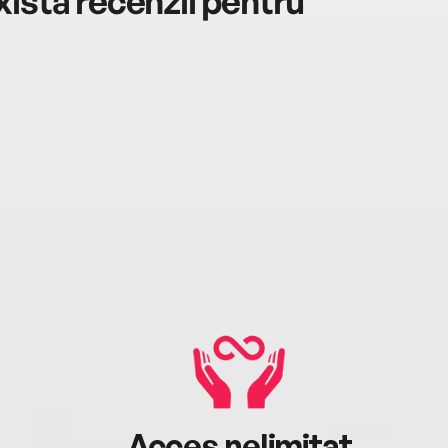
istă recenzii pentru
Acces nelimitat