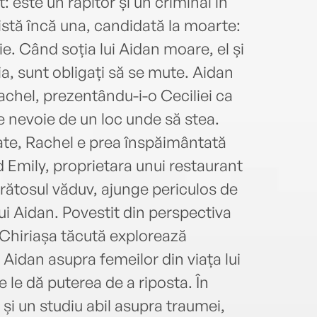
 este un răpitor și un criminal în
xistă încă una, candidată la moarte:
e. Când soția lui Aidan moare, el și
lia, sunt obligați să se mute. Aidan
Rachel, prezentându-i-o Ceciliei ca
e nevoie de un loc unde să stea.
tate, Rachel e prea înspăimântată
d Emily, proprietara unui restaurant
arătosul văduv, ajunge periculos de
ui Aidan. Povestit din perspectiva
y, Chiriașa tăcută explorează
 Aidan asupra femeilor din viața lui
e le dă puterea de a riposta. În
 și un studiu abil asupra traumei,