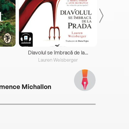
Diavolul se îmbracă de la...
Lauren Weisberger
Fre
mence Michallon