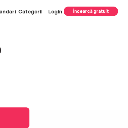
andări
Categorii
Login
Încearcă gratuit
)