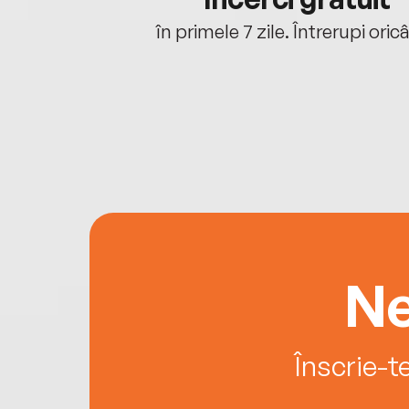
oriunde ești.
în primele 7 zile. Întrerupi oric
Ne
Înscrie-t