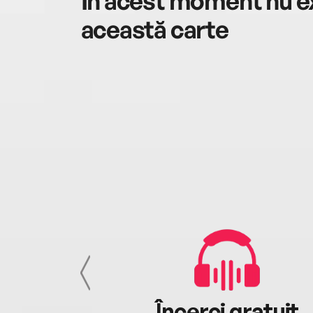
În acest moment nu ex
această carte
cu tine
Încerci gratuit