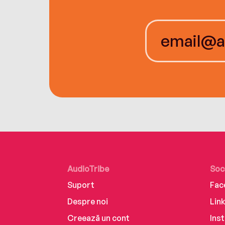
AudioTribe
Soc
Suport
Fac
Despre noi
Lin
Creează un cont
Ins