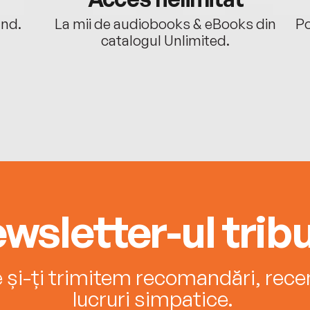
ând.
La mii de audiobooks & eBooks din
Po
catalogul Unlimited.
wsletter-ul tribu
e și-ți trimitem recomandări, recenz
lucruri simpatice.