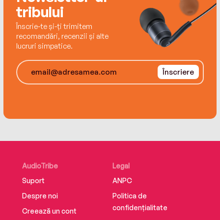
tribului
Înscrie-te și-ți trimitem
recomandări, recenzii și alte
lucruri simpatice.
Înscriere
AudioTribe
Legal
Suport
ANPC
Despre noi
Politica de
confidențialitate
Creează un cont