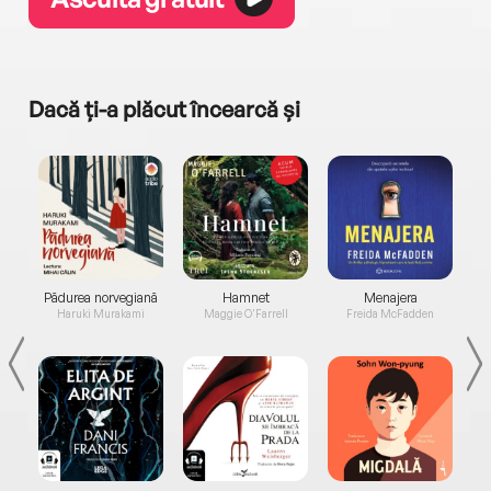
Dacă ți-a plăcut încearcă și
a...
Pădurea norvegiană
Hamnet
Menajera
I
Haruki Murakami
Maggie O'Farrell
Freida McFadden