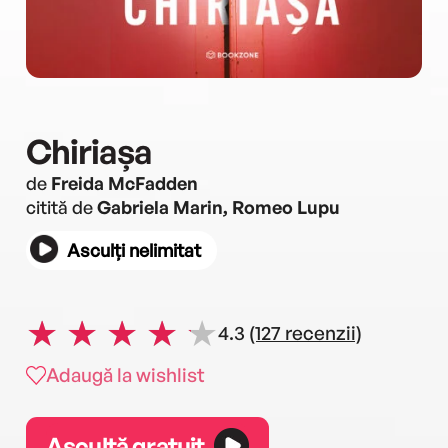
Chiriașa
de
Freida McFadden
citită de
Gabriela Marin, Romeo Lupu
Asculți nelimitat
4.3
(127 recenzii)
Adaugă la wishlist
Ascultă gratuit