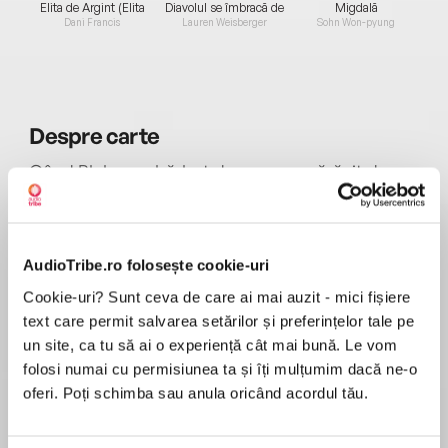
Elita de Argint (Elita
Diavolul se îmbracă de
Migdală
de...
la...
Dani Francis
Lauren Weisberger
Sohn Won-pyung
Despre
carte
Când Blake, un bărbat de succes, părăsit de
logodnică și rămas fără slujbă, decide să
închirieze o cameră în casa sa luxoasă, pentru a
face rost de bani, nu bănuiește că tocmai a
deschis ușa celei mai mari greșeli din viața lui.
AudioTribe.ro folosește cookie-uri
MAI MULT
Whitney pare perfectă: politicoasă, liniștită,
Cookie-uri? Sunt ceva de care ai mai auzit - mici fișiere
Recenzii
aproape invizibilă. Însă, în spatele zâmbetului
text care permit salvarea setărilor și preferințelor tale pe
calm, ea ascunde un trecut întunecat și
un site, ca tu să ai o experiență cât mai bună. Le vom
răzbunător. Mirosurile ciudate, zgomotele din
folosi numai cu permisiunea ta și îți mulțumim dacă ne-o
Cartea buna, lectura fără intonație, fără semne
miez de noapte, privirile vecinilor – toate sunt
oferi. Poți schimba sau anula oricând acordul tău.
de punctuație. Greu de urmarit
avertismentele unei capcane în care Blake a
căzut prea ușor. Pentru că noua chiriașă nu vrea