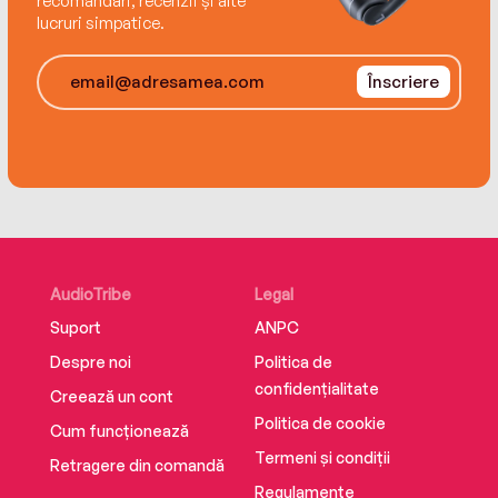
recomandări, recenzii și alte
lucruri simpatice.
Înscriere
AudioTribe
Legal
Suport
ANPC
Despre noi
Politica de
confidențialitate
Creează un cont
Politica de cookie
Cum funcționează
Termeni și condiții
Retragere din comandă
Regulamente