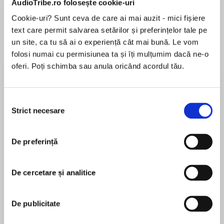
AudioTribe.ro folosește cookie-uri
Cookie-uri? Sunt ceva de care ai mai auzit - mici fișiere
text care permit salvarea setărilor și preferințelor tale pe
Despre
carte
un site, ca tu să ai o experiență cât mai bună. Le vom
folosi numai cu permisiunea ta și îți mulțumim dacă ne-o
A classic Agatha Christie short story, available
oferi. Poți schimba sau anula oricând acordul tău.
individually for the first time as an ebook.
Selecția
A draughty manor house is far from Poirot's idea
Strict necesare
consimțământului
MAI MULT
of the best place to spend Christmas, but an
În acest moment nu există recenzii
interesting case involving a jewel robbery
De preferință
pentru această carte
tempts him away from his cosy London
apartment to the wild English countryside…
De cercetare și analitice
Agatha Christie
De publicitate
Agatha Christie is known throughout the world as
the Queen of Crime. Her books have sold over a