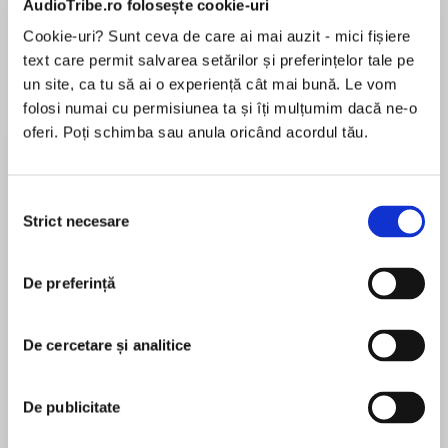
AudioTribe.ro folosește cookie-uri
Cookie-uri? Sunt ceva de care ai mai auzit - mici fișiere
text care permit salvarea setărilor și preferințelor tale pe
Despre
carte
un site, ca tu să ai o experiență cât mai bună. Le vom
folosi numai cu permisiunea ta și îți mulțumim dacă ne-o
An unexpected inheritance rekindles a red-hot
oferi. Poți schimba sau anula oricând acordul tău.
romance just in time for Christmas…
Janessa Parkman spent one long-ago summer
Selecția
in Last Ride, Texas, trying to bond with her
Strict necesare
consimțământului
MAI MULT
estranged father, Abe. Turns out that was
În acest moment nu există recenzii
plenty of time to fall hard—and crash badly—for
De preferință
pentru această carte
Brody Harrell, who managed Abe’s ranch.
Everyone believed Brody would inherit Colts
Creek one day, but now, fifteen years on, Abe’s
De cercetare și analitice
will reveals the shocking truth—Janessa gets
Delores Fossen
everything, and she must agree to stay in town
De publicitate
for three months…through Christmas.
USA Today bestselling author, Delores Fossen, is
a former Air Force officer who’s sold over 150