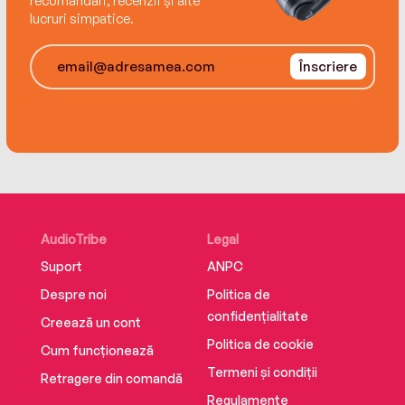
recomandări, recenzii și alte
lucruri simpatice.
Înscriere
AudioTribe
Legal
Suport
ANPC
Despre noi
Politica de
confidențialitate
Creează un cont
Politica de cookie
Cum funcționează
Termeni și condiții
Retragere din comandă
Regulamente