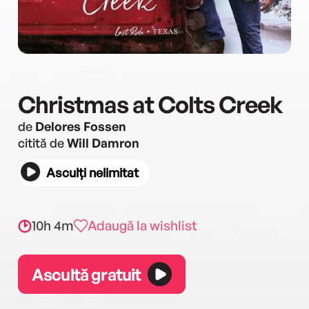
Christmas at Colts Creek
de
Delores Fossen
citită de
Will Damron
Asculți nelimitat
10h 4m
Adaugă la wishlist
Ascultă gratuit