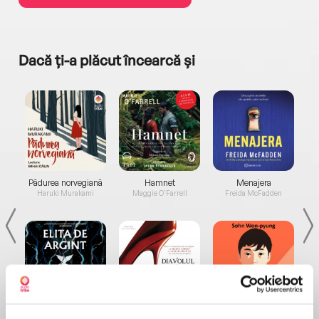
Dacă ți-a plăcut încearcă și
a...
Pădurea norvegiană
Hamnet
Menajera
I
Haruki Murakami
Maggie O'Farrell
Freida McFadden
Elita de Argint (Elita
Diavolul se îmbracă de
Migdală