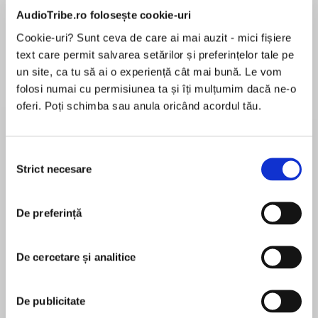
de...
la...
Dani Francis
Lauren Weisberger
Sohn Won-pyung
AudioTribe.ro folosește cookie-uri
Cookie-uri? Sunt ceva de care ai mai auzit - mici fișiere
text care permit salvarea setărilor și preferințelor tale pe
un site, ca tu să ai o experiență cât mai bună. Le vom
Despre
carte
folosi numai cu permisiunea ta și îți mulțumim dacă ne-o
oferi. Poți schimba sau anula oricând acordul tău.
Cosy up with the new novel in the Pudding
Pantry series, full of love, laughter, and plenty of
delicious pudding!
Selecția
Strict necesare
consimțământului
MAI MULT
În acest moment nu există recenzii
The first snow is falling over Primrose Farm, the
De preferință
pentru această carte
mince pies are warming, and Rachel can’t wait
to share a kiss under the mistletoe with her
De cercetare și analitice
gorgeous new flame, Tom.
Caroline Roberts
De publicitate
If only it was all comfort and joy . . . The arrival of