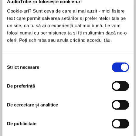
AudioTribe.ro folosește cookie-uri
Cookie-uri? Sunt ceva de care ai mai auzit - mici fișiere
text care permit salvarea setărilor și preferințelor tale pe
Despre
carte
un site, ca tu să ai o experiență cât mai bună. Le vom
folosi numai cu permisiunea ta și îți mulțumim dacă ne-o
It's the most wonderful time of the year…for
oferi. Poți schimba sau anula oricând acordul tău.
rugged ranchers to fall in love! Diana Palmer
spins two fan-favorite tales of love, joy and
happily-ever-after under the mistletoe.
Selecția
Strict necesare
consimțământului
MAI MULT
Winter Roses—Handsome rancher Stuart York
În acest moment nu există recenzii
was never one to mince words. Ivy Conley, his
De preferință
pentru această carte
younger sister's best friend, found that out the
hard way. During a night's stay at his Jacobsville
ranch, Ivy wound up in Stuart's arms. Knowing
De cercetare și analitice
she was too young for him, Stuart closed his
Diana Palmer
heart to her. Now, years later, Ivy is determined
De publicitate
to be treated like a grown woman. But can she
The prolific author of more than one hundred
tame the one man determined to avoid her
books, Diana Palmer got her start as a newspaper