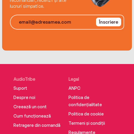
recomandări, recenzii și alte
lucruri simpatice.
Înscriere
AudioTribe
Legal
Suport
ANPC
Despre noi
Politica de
confidențialitate
Creează un cont
Politica de cookie
Cum funcționează
Termeni și condiții
Retragere din comandă
Regulamente