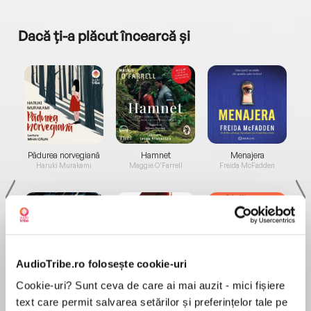
Dacă ți-a plăcut încearcă și
a...
Pădurea norvegiană
Hamnet
Menajera
I
Haruki Murakami
Maggie O'Farrell
Freida McFadden
AudioTribe.ro folosește cookie-uri
Elita de Argint (Elita
Diavolul se îmbracă de
Migdală
Cookie-uri? Sunt ceva de care ai mai auzit - mici fișiere
de...
la...
Dani Francis
Lauren Weisberger
Sohn Won-pyung
text care permit salvarea setărilor și preferințelor tale pe