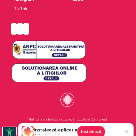
TikTok
Platforma de audiobooks și books a Cărturești.
Instalează aplicația
✕
Instalează
©2026 Nemo EPG SRL. Toate drepturile rezervate.
★ 4.7 · Gratuit