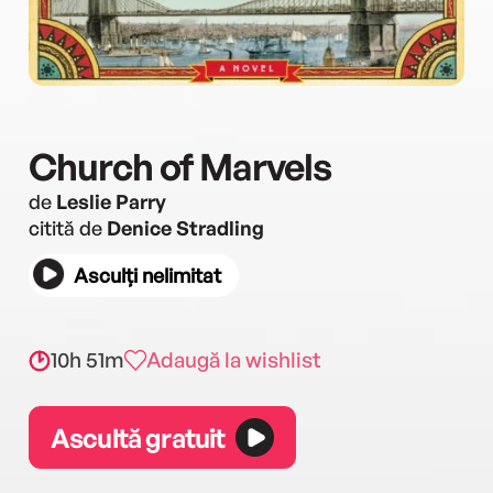
Church of Marvels
de
Leslie Parry
citită de
Denice Stradling
Asculți nelimitat
10h 51m
Adaugă la wishlist
Ascultă gratuit