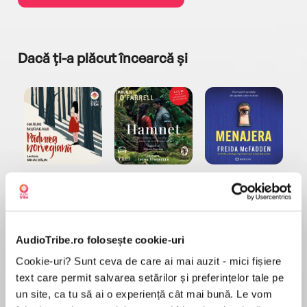
Dacă ți-a plăcut încearcă și
a...
Pădurea norvegiană
Hamnet
Menajera
I
Haruki Murakami
Maggie O'Farrell
Freida McFadden
AudioTribe.ro folosește cookie-uri
Cookie-uri? Sunt ceva de care ai mai auzit - mici fișiere
text care permit salvarea setărilor și preferințelor tale pe
un site, ca tu să ai o experiență cât mai bună. Le vom
Elita de Argint (Elita
Diavolul se îmbracă de
Migdală