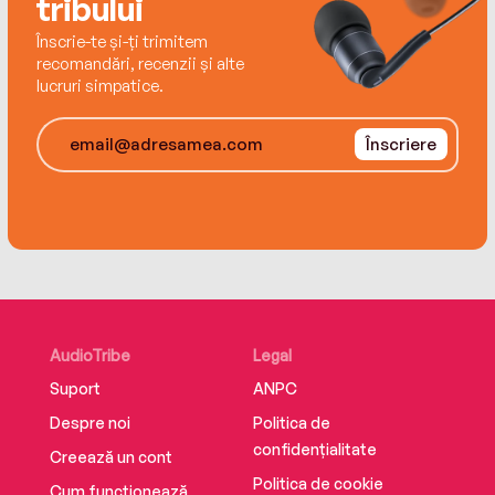
tribului
Înscrie-te și-ți trimitem
recomandări, recenzii și alte
lucruri simpatice.
Înscriere
AudioTribe
Legal
Suport
ANPC
Despre noi
Politica de
confidențialitate
Creează un cont
Politica de cookie
Cum funcționează