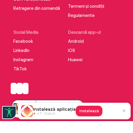
Termeni și condiții
Retragere din comandă
Regulamente
Social Media
Descarcă app-ul
Facebook
Android
LinkedIn
iOS
Instagram
Huawei
TikTok
Instalează aplicația
✕
Instalează
★ 4.7 · Gratuit