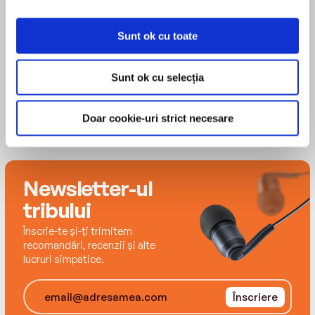
Pavel, era tocmai să neutralizeze potențialul
Theodor Paleologu
disruptiv al unor asemenea curente,
reprezentări și manifestări apocaliptice,
Sunt ok cu toate
katehonul fiind persoana sau forța care întîrzie
catastrofa finală. Paradoxul zilelor noastre
Sunt ok cu selecția
constă în faptul că pretinșii katehoni par a fi mai
degrabă niște acceleratori – cu voie sau fără
voie.
Doar cookie-uri strict necesare
Mobilizînd o vastă cultură teologică, filosofică și
Newsletter-ul
istorică, scrisă într-un stil accesibil, confesiv și
adesea ironic, cartea de față oferă elemente
tribului
indispensabile pentru înțelegerea prezentului
Înscrie-te și-ți trimitem
nostru confuz și îngrijorător.
recomandări, recenzii și alte
lucruri simpatice.
Theodor Paleologu, doctor în filosofie politică al
Înscriere
École des Hautes Études en Sciences Sociales