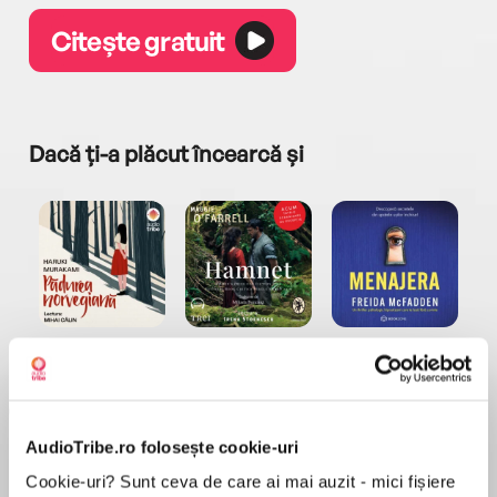
Citește gratuit
Dacă ți-a plăcut încearcă și
a...
Pădurea norvegiană
Hamnet
Menajera
I
Haruki Murakami
Maggie O'Farrell
Freida McFadden
AudioTribe.ro folosește cookie-uri
Cookie-uri? Sunt ceva de care ai mai auzit - mici fișiere