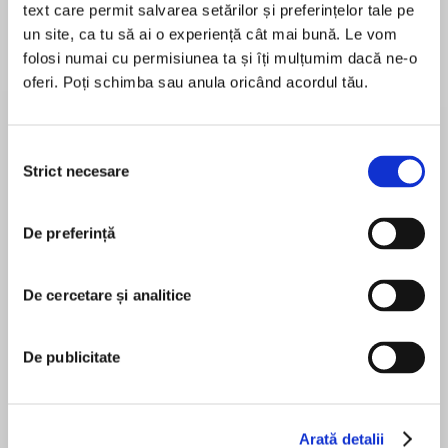
text care permit salvarea setărilor și preferințelor tale pe
un site, ca tu să ai o experiență cât mai bună. Le vom
Elita de Argint (Elita
Diavolul se îmbracă de
Migdală
folosi numai cu permisiunea ta și îți mulțumim dacă ne-o
de...
la...
Dani Francis
Lauren Weisberger
Sohn Won-pyung
oferi. Poți schimba sau anula oricând acordul tău.
Selecția
Despre
carte
Strict necesare
consimțământului
Ce sau cine mai poate opri prăbușirea omenirii
în haos? O persoană? O instituție? O forță
De preferință
spirituală sau o construcție politică? Cînd lumea
devine obsedată de Apocalipsă, este un semn
De cercetare și analitice
sigur că lucrurile merg prost, un simptom cert al
MAI MULT
unei grave tulburări colective. De două mii de
În acest moment nu există recenzii
ani, creștinătatea a trecut prin multiple crize
De publicitate
pentru această carte
apocaliptice și milenariste, identificînd Anticriști
sau căi rapide către Împărăția lui Dumnezeu.
Rostul noțiunii de katehon, introdusă de Sfîntul
Arată detalii