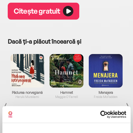
Citește gratuit
Dacă ți-a plăcut încearcă și
a...
Pădurea norvegiană
Hamnet
Menajera
I
Haruki Murakami
Maggie O'Farrell
Freida McFadden