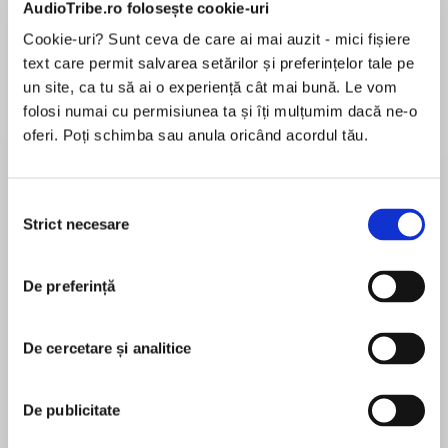
AudioTribe.ro folosește cookie-uri
Cookie-uri? Sunt ceva de care ai mai auzit - mici fișiere
Elita de Argint (Elita
Diavolul se îmbracă de
Migdală
de...
la...
text care permit salvarea setărilor și preferințelor tale pe
Dani Francis
Lauren Weisberger
Sohn Won-pyung
un site, ca tu să ai o experiență cât mai bună. Le vom
folosi numai cu permisiunea ta și îți mulțumim dacă ne-o
oferi. Poți schimba sau anula oricând acordul tău.
Despre
carte
Selecția
Acum un serial Netflix!
Strict necesare
consimțământului
Un criminal feroce este în libertate. Îl pot prinde
înainte să atace din nou?
De preferință
MAI MULT
Continuarea temei din romanul multipremiat
De cercetare și analitice
Recenzii
Omul de castane, bestseller internațional
tradus în peste 30 de limbi.
De publicitate
Am citit Omul de castane acum mult timp dar
1, 2, 3…
aș zice că acest nou volum este un pic mai bun.