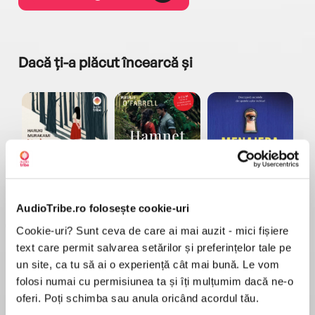
Dacă ți-a plăcut încearcă și
a...
Pădurea norvegiană
Hamnet
Menajera
I
Haruki Murakami
Maggie O'Farrell
Freida McFadden
AudioTribe.ro folosește cookie-uri
Cookie-uri? Sunt ceva de care ai mai auzit - mici fișiere
text care permit salvarea setărilor și preferințelor tale pe
un site, ca tu să ai o experiență cât mai bună. Le vom
folosi numai cu permisiunea ta și îți mulțumim dacă ne-o
oferi. Poți schimba sau anula oricând acordul tău.
Elita de Argint (Elita
Diavolul se îmbracă de
Migdală