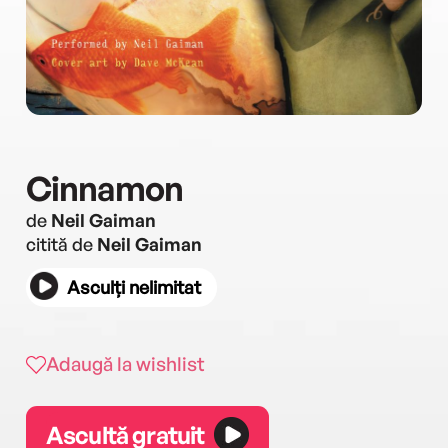
Cinnamon
de
Neil Gaiman
citită de
Neil Gaiman
Asculți nelimitat
Adaugă la wishlist
Ascultă gratuit