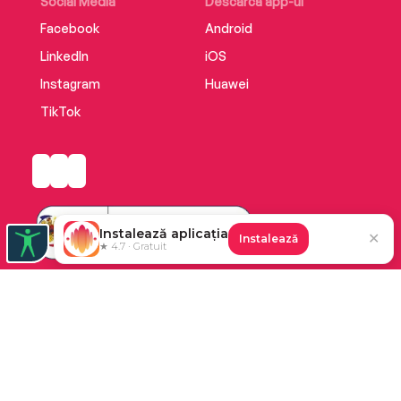
Social Media
Descarcă app-ul
Facebook
Android
LinkedIn
iOS
Instagram
Huawei
TikTok
Instalează aplicația
✕
Instalează
★ 4.7 · Gratuit