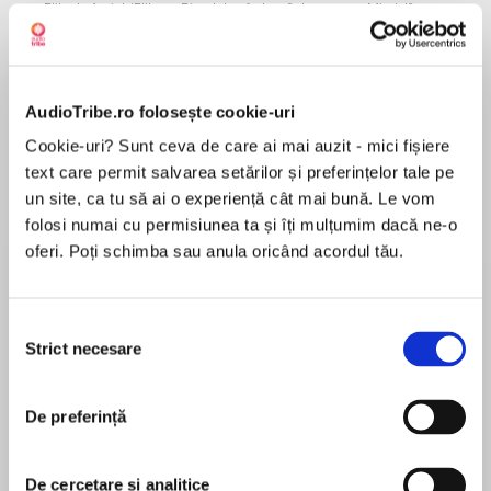
Elita de Argint (Elita
Diavolul se îmbracă de
Migdală
de...
la...
Dani Francis
Lauren Weisberger
Sohn Won-pyung
AudioTribe.ro folosește cookie-uri
Despre
carte
Cookie-uri? Sunt ceva de care ai mai auzit - mici fișiere
text care permit salvarea setărilor și preferințelor tale pe
Circe este al doilea roman publicat de Madeline
un site, ca tu să ai o experiență cât mai bună. Le vom
Miller, după Cântul lui Ahile, și al doilea tradus în
folosi numai cu permisiunea ta și îți mulțumim dacă ne-o
română.
oferi. Poți schimba sau anula oricând acordul tău.
Lumea este condusă de zei și titani. O lume
plină de rivalități și intrigi în care Circe nu-și
MAI MULT
poate găsi locul. Mai întâi, îndură umilința și
Selecția
În acest moment nu există recenzii
disprețul propriei familii, fiindcă ea, fiica lui
Strict necesare
consimțământului
pentru această carte
Helios, zeul Soarelui și cel mai puternic dintre
titani, nu-i nici la fel de puternică precum tatăl
De preferință
său și nici fermecătoare ca mama ei nimfă. Dar
Circe se dovedește a fi un copil neobișnuit, care
Madeline Miller
deține puterea vrăjitoriei, ceea ce constituie de
De cercetare și analitice