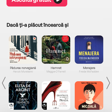
Dacă ți-a plăcut încearcă și
a...
Pădurea norvegiană
Hamnet
Menajera
I
Haruki Murakami
Maggie O'Farrell
Freida McFadden