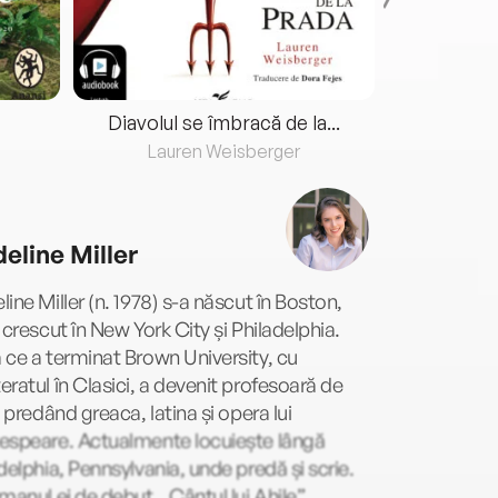
Diavolul se îmbracă de la...
Lauren Weisberger
Fre
eline Miller
ine Miller (n. 1978) s-a născut în Boston,
 crescut în New York City și Philadelphia.
ce a terminat Brown University, cu
ratul în Clasici, a devenit profesoară de
, predând greaca, latina și opera lui
espeare. Actualmente locuiește lângă
delphia, Pennsylvania, unde predă și scrie.
manul ei de debut, „Cântul lui Ahile”