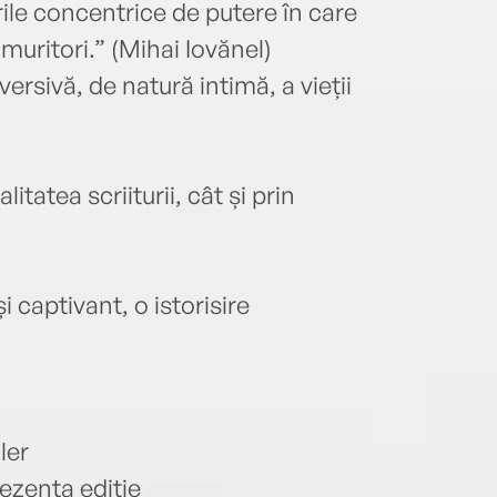
ile concentrice de putere în care
încep
 muritori.” (Mihai Iovănel)
îndră
ersivă, de natură intimă, a vieții
corăb
esenț
vrăji
simil
tatea scriiturii, cât și prin
Melis
aceas
captivant, o istorisire
ler
ezenta ediţie