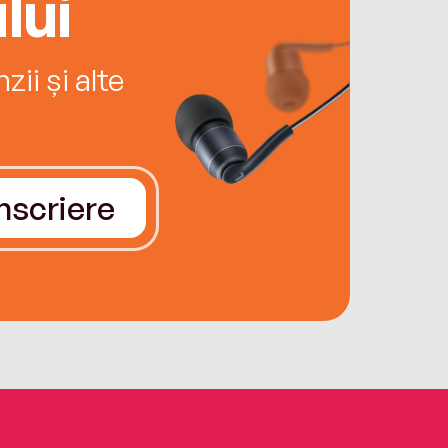
lui
ii și alte
Înscriere