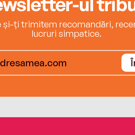
wsletter-ul tribu
e și-ți trimitem recomandări, recenz
lucruri simpatice.