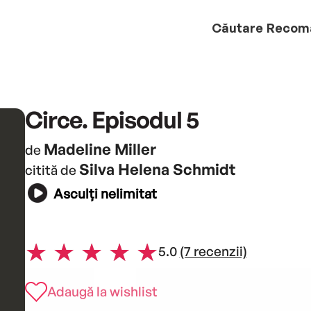
Căutare
Recom
Circe. Episodul 5
Madeline Miller
de
Silva Helena Schmidt
citită de
Asculți nelimitat
5.0
(7 recenzii)
Adaugă la wishlist