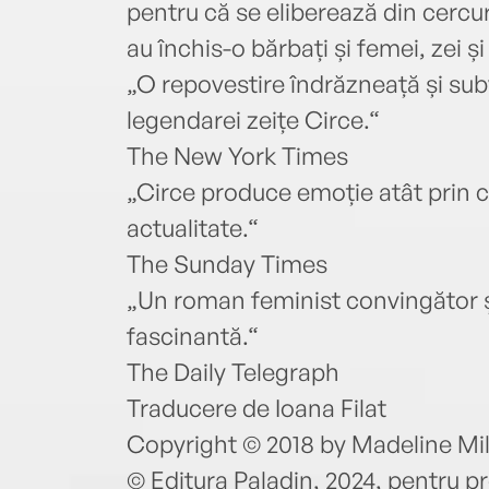
pentru că se eliberează din cercur
au închis-o bărbați și femei, zei și
„O repovestire îndrăzneață și subv
legendarei zeițe Circe.“
The New York Times
„Circe produce emoție atât prin cali
actualitate.“
The Sunday Times
„Un roman feminist convingător și 
fascinantă.“
The Daily Telegraph
Traducere de Ioana Filat
Copyright © 2018 by Madeline Mil
© Editura Paladin, 2024, pentru pr