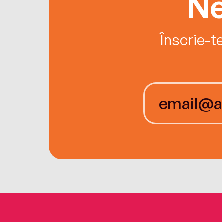
Ne
Înscrie-t