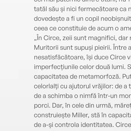
tatăl său și nici fermecătoare ca
dovedește a fi un copil neobișnuit,
ceea ce constituie de acum o amen
„În Circe, zeii sunt magnifici, dar 
Muritorii sunt supuși pieirii. Înt
nesatisfăcătoare, își duce Circe v
imperfecțiunile celor două lumi. 
capacitatea de metamorfoză. Pute
celorlalți cu ajutorul vrăjilor: de 
de a schimba o nimfă într-un mons
porci. Dar, în cele din urmă, măre
construiește Miller, stă în capacit
de a-și controla identitatea. Circ