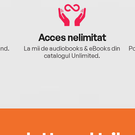
Acces nelimitat
ând.
La mii de audiobooks & eBooks din
Po
catalogul Unlimited.