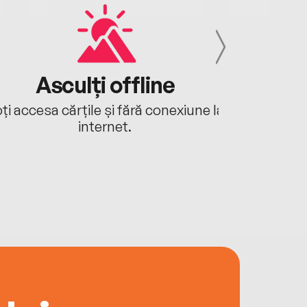
Asculți offline
Aj
ți accesa cărțile și fără conexiune la
Ascultă a
internet.