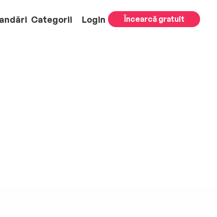
andări
Categorii
Login
Încearcă gratuit