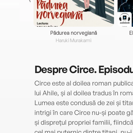
eria...
Pădurea norvegiană
E
ris
Haruki Murakami
Despre
Circe. Episodu
Circe este al doilea roman public
lui Ahile, și al doilea tradus în ro
Lumea este condusă de zei și titani
intrigi în care Circe nu-și poate gă
și disprețul propriei familii, fiindcă
cel mai puternic dintre titani, nu-