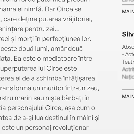
(Edit
 mama ei nimfă. Dar Circe se
MAI 
Publi
 care deține puterea vrăjitoriei,
cheie
ințare pentru zei...
Orang
Sil
prest
reci și morți în perfecțiunea lor.
roman
Absol
re aceste două lumi, amândouă
York 
- Act
iața. Ea este o mediatoare între
nume
Teatr
seria
Superputerea lui Circe este
Actri
Madel
Națio
rea ei de a schimba înfățișarea
sexy
a transforma un muritor într-un zeu,
frumu
de cr
MAI 
tru marin sau niște bărbați în
prima
ția personajului Circe, așa cum o
Mitul
atea de a-și lua destinul în mâini și
abili
magic
e este un personaj revoluționar
notab