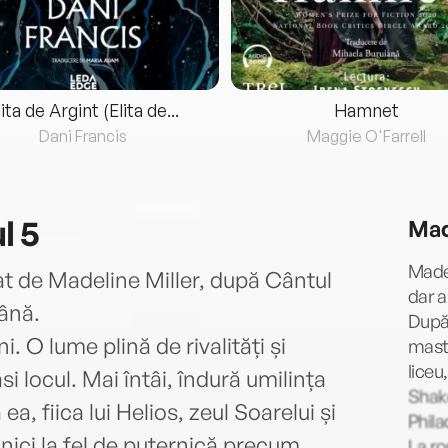
lita de Argint (Elita de...
Hamnet
Dani Francis
Maggie O'Farrell
l 5
Mad
Madel
at de Madeline Miller, după Cântul
dar a
mână.
După 
. O lume plină de rivalități și
maste
liceu
si locul. Mai întâi, îndură umilința
Shak
 ea, fiica lui Helios, zeul Soarelui și
Phila
i nici la fel de puternică precum
La ro