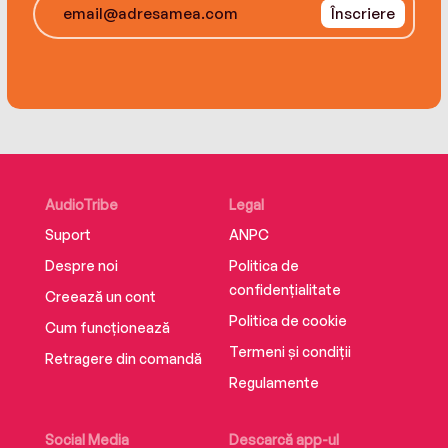
Înscriere
călătoria spre casă. Nu toate vrăjitoarele
seducătoare au o ambiguitate similară, dar
Morgan le Fay, Morticia Addams și Melisandre din
Urzeala tronurilor fac parte din această
categorie.”
AudioTribe
Legal
Suport
ANPC
Despre noi
Politica de
confidențialitate
Creează un cont
Politica de cookie
Cum funcționează
Termeni și condiții
Retragere din comandă
Regulamente
Social Media
Descarcă app-ul