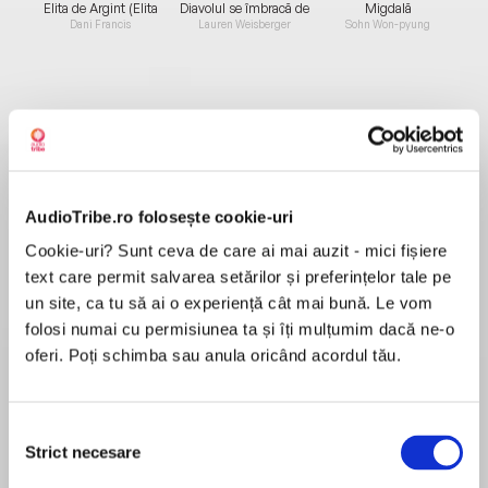
Elita de Argint (Elita
Diavolul se îmbracă de
Migdală
de...
la...
Dani Francis
Lauren Weisberger
Sohn Won-pyung
Despre
carte
MAI MULT
AudioTribe.ro folosește cookie-uri
Recenzii
Cookie-uri? Sunt ceva de care ai mai auzit - mici fișiere
text care permit salvarea setărilor și preferințelor tale pe
Foarte faina. Mi a placut mult.
un site, ca tu să ai o experiență cât mai bună. Le vom
folosi numai cu permisiunea ta și îți mulțumim dacă ne-o
oferi. Poți schimba sau anula oricând acordul tău.
Selecția
Strict necesare
consimțământului
Am citit-o acum câțiva ani în format fizic. Acum