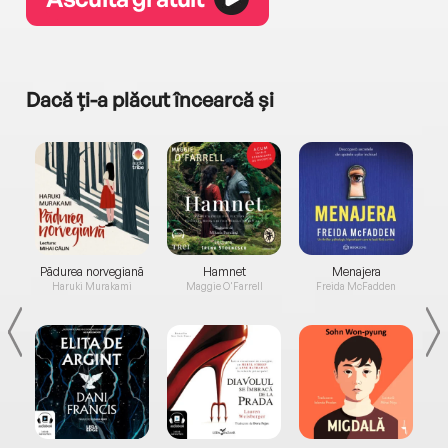
Dacă ți-a plăcut încearcă și
a...
Pădurea norvegiană
Hamnet
Menajera
I
Haruki Murakami
Maggie O'Farrell
Freida McFadden