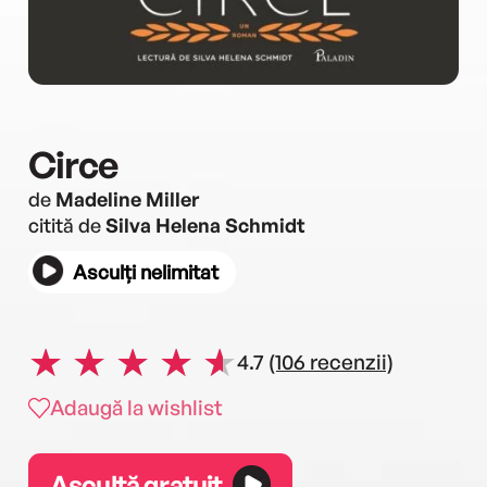
Circe
de
Madeline Miller
citită de
Silva Helena Schmidt
Asculți nelimitat
4.7
(106 recenzii)
Adaugă la wishlist
Ascultă gratuit