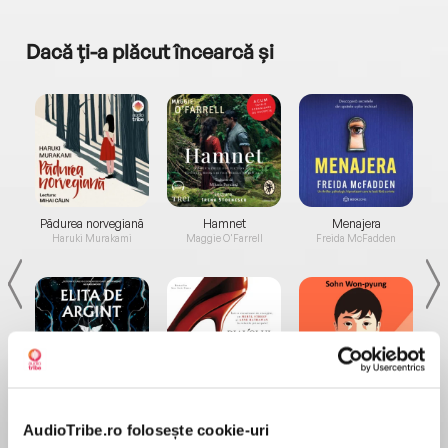
Dacă ți-a plăcut încearcă și
a...
Pădurea norvegiană
Hamnet
Menajera
I
Haruki Murakami
Maggie O'Farrell
Freida McFadden
Elita de Argint (Elita
Diavolul se îmbracă de
Migdală
de...
la...
Dani Francis
Lauren Weisberger
Sohn Won-pyung
AudioTribe.ro folosește cookie-uri