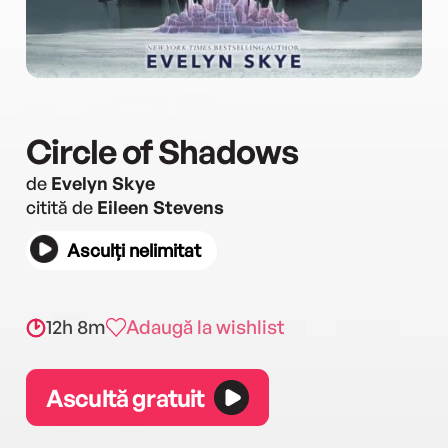
Circle of Shadows
de
Evelyn Skye
citită de
Eileen Stevens
Asculți nelimitat
12h 8m
Adaugă la wishlist
Ascultă gratuit