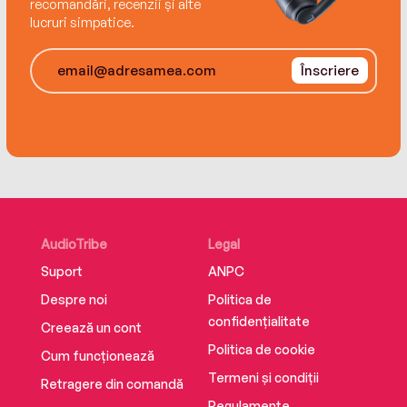
recomandări, recenzii și alte
lucruri simpatice.
Înscriere
AudioTribe
Legal
Suport
ANPC
Despre noi
Politica de
confidențialitate
Creează un cont
Politica de cookie
Cum funcționează
Termeni și condiții
Retragere din comandă
Regulamente