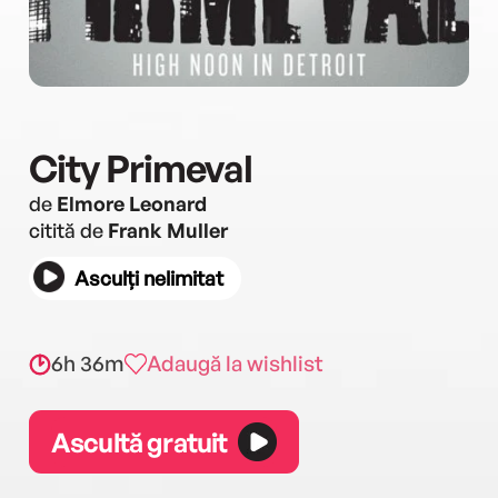
City Primeval
de
Elmore Leonard
citită de
Frank Muller
Asculți nelimitat
6h 36m
Adaugă la wishlist
Ascultă gratuit