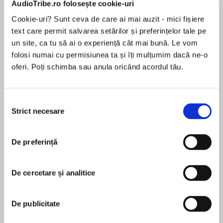
AudioTribe.ro folosește cookie-uri
Cookie-uri? Sunt ceva de care ai mai auzit - mici fișiere
text care permit salvarea setărilor și preferințelor tale pe
Despre
carte
un site, ca tu să ai o experiență cât mai bună. Le vom
folosi numai cu permisiunea ta și îți mulțumim dacă ne-o
“As gritty and hard-driving a thriller as you’ll
oferi. Poți schimba sau anula oricând acordul tău.
find….The action never stops, the language
sings and stings.”
—Washington Post
Selecția
Strict necesare
consimțământului
MAI MULT
The City Primeval in Elmore Leonard’s
În acest moment nu există recenzii
relentlessly gripping classic noir is Detroit, the
De preferință
pentru această carte
author’s much-maligned hometown and the
setting for many of the Grand Master’s
Elmore Leonard
acclaimed crime novels. The “Alexander the
De cercetare și analitice
Great of crime fiction” (Pittsburgh Post-
Elmore Leonard wrote more than forty books
Gazette) shines in these urban mean streets,
during his long career, including the
setting up a downtown showdown between the
De publicitate
bestsellersRaylan,Tishomingo Blues,Be Cool,Get
psychopathic, thrill-killing “Oklahoma Wildman”