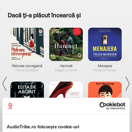
Dacă ți-a plăcut încearcă și
a...
Pădurea norvegiană
Hamnet
Menajera
I
Haruki Murakami
Maggie O'Farrell
Freida McFadden
Elita de Argint (Elita
Diavolul se îmbracă de
Migdală
de...
la...
Dani Francis
Lauren Weisberger
Sohn Won-pyung
AudioTribe.ro folosește cookie-uri