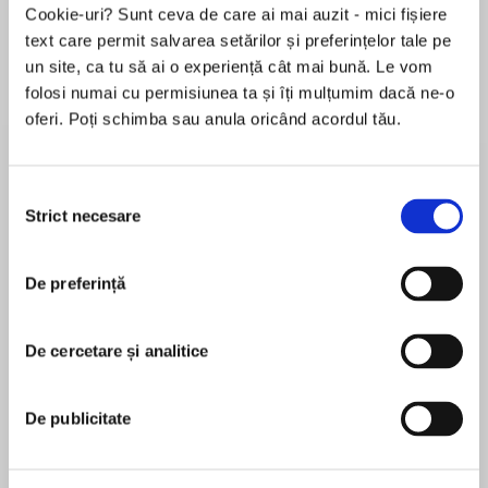
Cookie-uri? Sunt ceva de care ai mai auzit - mici fișiere
text care permit salvarea setărilor și preferințelor tale pe
un site, ca tu să ai o experiență cât mai bună. Le vom
Despre
carte
folosi numai cu permisiunea ta și îți mulțumim dacă ne-o
oferi. Poți schimba sau anula oricând acordul tău.
Live hard, f*ck harder and follow only their own
rules. Those are the cornerstones the six men of
the Haven Brotherhood live and bleed by,
Selecția
refusing to conform to society's expectations,
Strict necesare
consimțământului
taking what they want and always watching
MAI MULT
each other's backs.
De preferință
În acest moment nu există recenzii
pentru această carte
Trevor Raines lives on the edge of legal. A good
guy doing bad things to save lives, the only rules
De cercetare și analitice
Rhenna Morgan
he follows are the Brotherhood's, and there's
nothing in the world that will change that. Until
A native Oklahoman, Rhenna Morgan is a certified
De publicitate
Natalie Jordan walks into his life…
romance junkie. Whether it’s contemporary,
paranormal, or fantasy you’re after, Rhenna’s
Natalie's only interest is in making a fresh start.