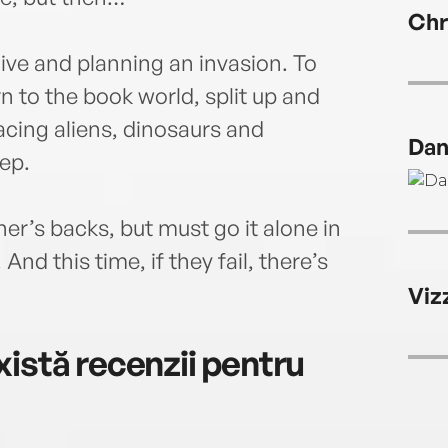
More 
Chr
Perc
Light
alive and planning an invasion. To
n to the book world, split up and
cing aliens, dinosaurs and
Dan
ep.
r’s backs, but must go it alone in
nd this time, if they fail, there’s
Viz
istă recenzii pentru