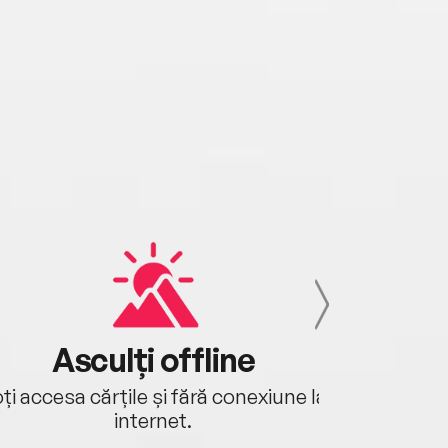
Asculți offline
Aj
ți accesa cărțile și fără conexiune la
Ascultă a
internet.