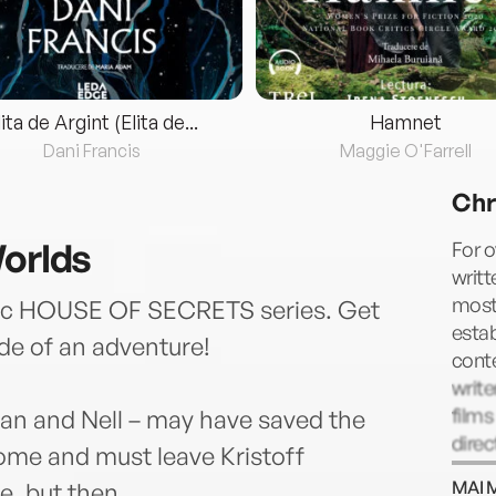
lita de Argint (Elita de...
Hamnet
Dani Francis
Maggie O'Farrell
Chr
Worlds
For o
writt
most 
epic HOUSE OF SECRETS series. Get
estab
ide of an adventure!
cont
write
film
dan and Nell – may have saved the
direc
home and must leave Kristoff
Harry
MAI 
e, but then…