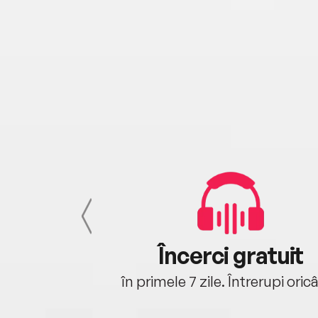
cu tine
Încerci gratuit
oriunde ești.
în primele 7 zile. Întrerupi oric