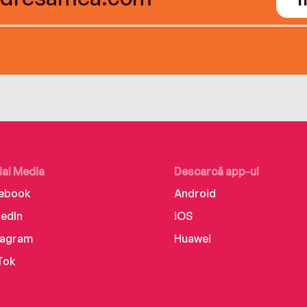
ial Media
Descarcă app-ul
ebook
Android
kedIn
iOS
tagram
Huawei
Tok