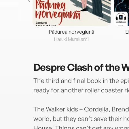
eria...
Pădurea norvegiană
E
ris
Haruki Murakami
Despre
Clash of the 
The third and final book in the 
ready for another roller coaster r
The Walker kids – Cordelia, Bren
world, but they can’t save their 
House. Things can’t get any wors