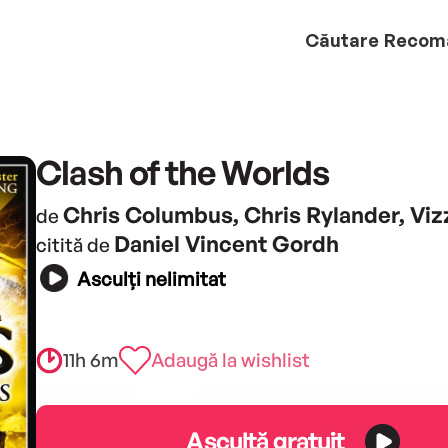
Căutare
Recom
Clash of the Worlds
Chris Columbus, Chris Rylander, Vizz
de
Daniel Vincent Gordh
citită de
Asculți nelimitat
11h 6m
Adaugă la wishlist
Ascultă gratuit