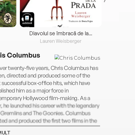
Diavolul se îmbracă de la...
Lauren Weisberger
Fre
is Columbus
ver twenty-five years, Chris Columbus has
en, directed and produced some of the
successful box-office hits, which have
lished him as a major force in
emporary Hollywood film-making. As a
r, he launched his career with the legendary
s Gremlins and The Goonies. Columbus
ted and produced the first two films in the
 Potter series and produced the third.
MULT