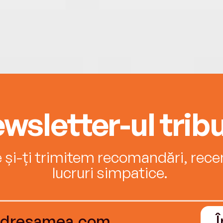
wsletter-ul tribu
e și-ți trimitem recomandări, recenz
lucruri simpatice.