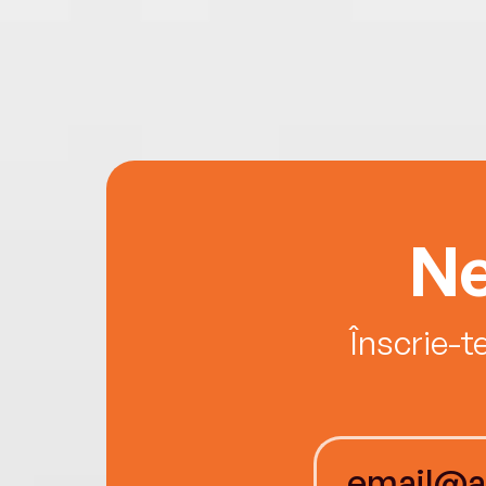
Ne
Înscrie-t