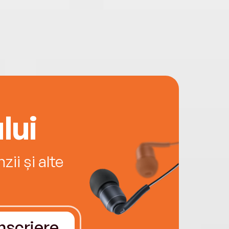
lui
ii și alte
Înscriere