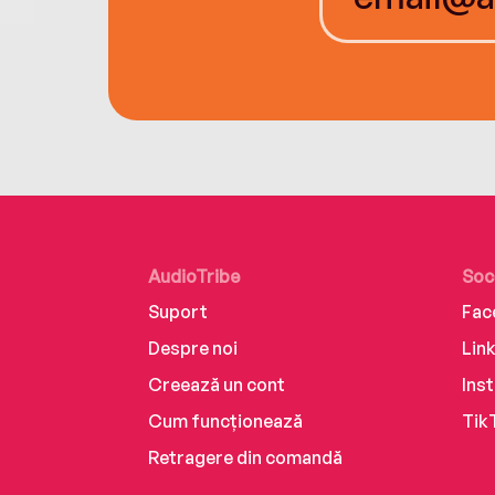
AudioTribe
Soc
Suport
Fac
Despre noi
Lin
Creează un cont
Ins
Cum funcționează
Tik
Retragere din comandă