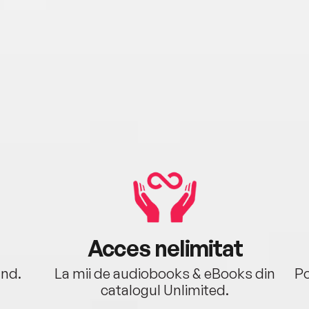
Acces nelimitat
ând.
La mii de audiobooks & eBooks din
Po
catalogul Unlimited.