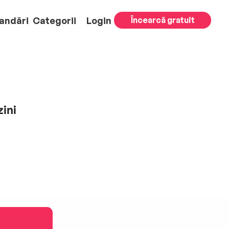
andări
Categorii
Login
Încearcă gratuit
ini