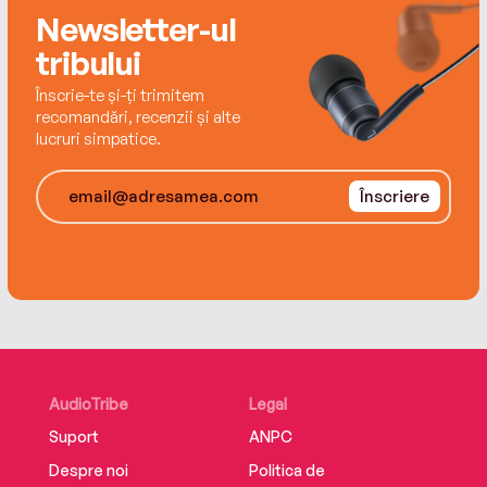
Clementine still find their happily-ever-after?
Newsletter-ul
tribului
Înscrie-te și-ți trimitem
recomandări, recenzii și alte
lucruri simpatice.
Înscriere
AudioTribe
Legal
Suport
ANPC
Despre noi
Politica de