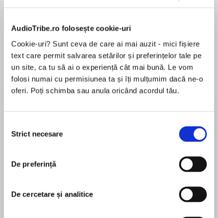
Elita de Argint (Elita
Diavolul se îmbracă de
Migdală
de...
la...
Dani Francis
Lauren Weisberger
Sohn Won-pyung
AudioTribe.ro folosește cookie-uri
Cookie-uri? Sunt ceva de care ai mai auzit - mici fișiere
text care permit salvarea setărilor și preferințelor tale pe
un site, ca tu să ai o experiență cât mai bună. Le vom
Despre
carte
folosi numai cu permisiunea ta și îți mulțumim dacă ne-o
oferi. Poți schimba sau anula oricând acordul tău.
You’ve Got Mailgets a fresh YA twist in this
irresistible rom-com that spotlights the power
of activism and community organizing in the
Selecția
face of gentrification, perfect for fans of Tweet
Strict necesare
consimțământului
Cute and Yes No Maybe So.
MAI MULT
În acest moment nu există recenzii
Clementine Chan believes in the power of the
De preferință
pentru această carte
written word. Under the pseudonym Hibiscus,
she runs a popular blog reviewing tea shops and
Livia Blackburne
De cercetare și analitice
discussing larger issues within her Chinatown
community. She has a loyal, kind following, save
Livia Blackburne is the author of the forthcoming