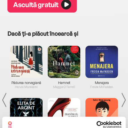
Ascultă gratuit
Dacă ți-a plăcut încearcă și
a...
Pădurea norvegiană
Hamnet
Menajera
I
Haruki Murakami
Maggie O'Farrell
Freida McFadden