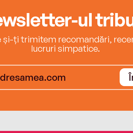
wsletter-ul tribu
e și-ți trimitem recomandări, recenz
lucruri simpatice.