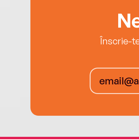
Ne
Înscrie-t