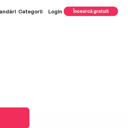
andări
Categorii
Login
Încearcă gratuit