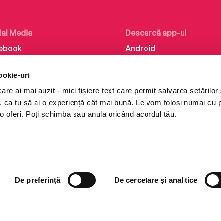
ial Media
Descarcă app-ul
ebook
Android
kedIn
iOS
ookie-uri
tagram
Huawei
re ai mai auzit - mici fișiere text care permit salvarea setărilor 
Tok
te, ca tu să ai o experiență cât mai bună. Le vom folosi numai cu
o oferi. Poți schimba sau anula oricând acordul tău.
De preferință
De cercetare și analitice