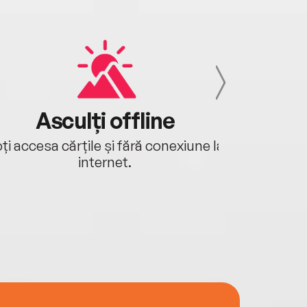
Asculți offline
Aj
ți accesa cărțile și fără conexiune la
Ascultă a
internet.