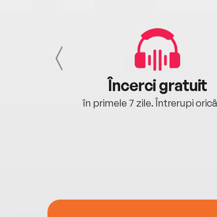
cu tine
Încerci gratuit
oriunde ești.
în primele 7 zile. Întrerupi oric