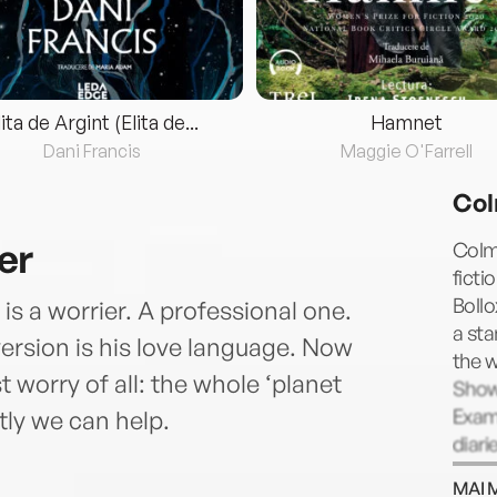
lita de Argint (Elita de...
Hamnet
Dani Francis
Maggie O'Farrell
Col
er
Colm 
ficti
Boll
s a worrier. A professional one.
a st
ersion is his love language. Now
the w
 worry of all: the whole ‘planet
Show 
Exami
tly we can help.
diari
World
MAI 