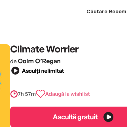
Căutare
Recom
Climate Worrier
Colm O’Regan
de
Asculți nelimitat
7h 57m
Adaugă la wishlist
Ascultă gratuit