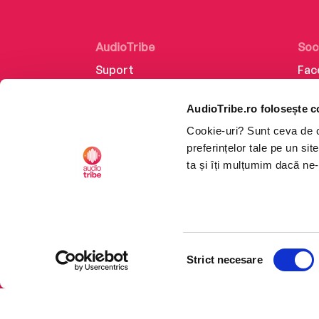
AudioTribe
Soc
Suport
Fac
Despre noi
Lin
AudioTribe.ro folosește c
Creează un cont
Ins
Cookie-uri? Sunt ceva de ca
Cum funcționează
Tik
preferințelor tale pe un si
Retragere din comandă
ta și îți mulțumim dacă ne-
Selecția
CTRL+F2
CTRL+F2
Strict necesare
consimțământului