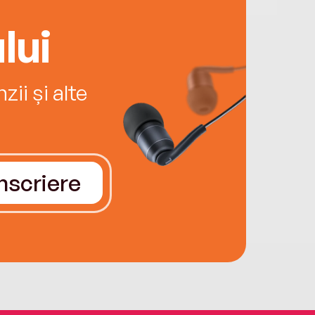
lui
ii și alte
Înscriere