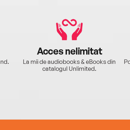
Acces nelimitat
ând.
La mii de audiobooks & eBooks din
Po
catalogul Unlimited.