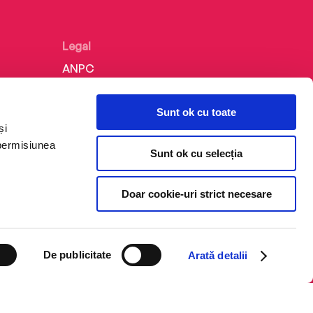
Legal
ANPC
Politica de confidențialitate
Sunt ok cu toate
Politica de cookie
și
Termeni și condiții
 permisiunea
Sunt ok cu selecția
Regulamente
Doar cookie-uri strict necesare
De publicitate
Arată detalii