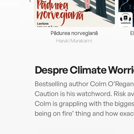
eria...
Pădurea norvegiană
E
ris
Haruki Murakami
Despre
Climate Worri
Bestselling author Colm O’Regan i
Caution is his watchword. Risk av
Colm is grappling with the biggest
being on fire’ thing and how exac