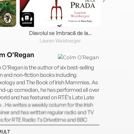
Diavolul se îmbracă de la...
Lauren Weisberger
Fre
m O’Regan
O’Regan is the author of six best-selling
on and non-fiction books including
oxology and The Book of Irish Mammies. As
and-up comedian, he has performed all over
orld and has featured on RTÉ’s Late Late
. He writes a weekly column for the Irish
ner and has written regular radio and TV
es for RTE Radio 1’s Drivetime and BBC
 Service’s In The Balance. He lives in Dublin
MULT