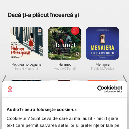
Dacă ți-a plăcut încearcă și
a...
Pădurea norvegiană
Hamnet
Menajera
I
Haruki Murakami
Maggie O'Farrell
Freida McFadden
AudioTribe.ro folosește cookie-uri
Elita de Argint (Elita
Diavolul se îmbracă de
Migdală
Cookie-uri? Sunt ceva de care ai mai auzit - mici fișiere
de...
la...
Dani Francis
Lauren Weisberger
Sohn Won-pyung
text care permit salvarea setărilor și preferințelor tale pe