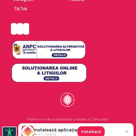
TikTok
Platforma de audiobooks și books a Cărturești.
Instalează aplicația
✕
Instalează
©2026 Nemo EPG SRL. Toate drepturile rezervate.
★ 4.7 · Gratuit