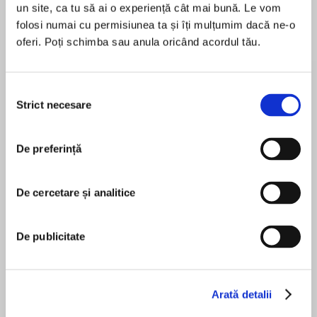
un site, ca tu să ai o experiență cât mai bună. Le vom
folosi numai cu permisiunea ta și îți mulțumim dacă ne-o
oferi. Poți schimba sau anula oricând acordul tău.
Despre
carte
The author will be donating all of his royalties
Selecția
from the sales of this book to the charity Road
Strict necesare
consimțământului
to Ukraine (roadtoukraine.com)
De preferință
You would do anything for your family. Wouldn’t
MAI MULT
you?
În acest moment nu există recenzii
De cercetare și analitice
pentru această carte
Book 2 in a fast-paced and riveting Brighton-set
police procedural crime series featuring PC
Paul Grzegorzek
De publicitate
Gareth Bell. Perfect for fans of Peter James.
‘Writes with raw, engaging, authenticity’ Peter
James
Ben Onwukwe
Arată detalii
The real nightmare begins when the missing