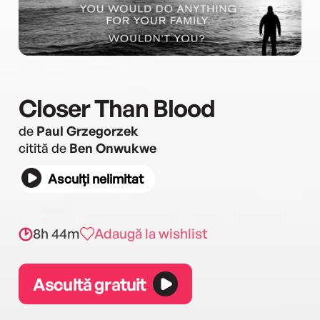
Closer Than Blood
de
Paul Grzegorzek
citită de
Ben Onwukwe
Asculți nelimitat
8h 44m
Adaugă la wishlist
Ascultă gratuit