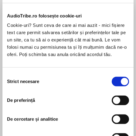
Elita de Argint (Elita
Diavolul se îmbracă de
Migdală
de...
la...
Dani Francis
Lauren Weisberger
Sohn Won-pyung
AudioTribe.ro folosește cookie-uri
Cookie-uri? Sunt ceva de care ai mai auzit - mici fișiere
text care permit salvarea setărilor și preferințelor tale pe
Despre
carte
un site, ca tu să ai o experiență cât mai bună. Le vom
folosi numai cu permisiunea ta și îți mulțumim dacă ne-o
Minciuni, crime, victime și criminali, o comoară
oferi. Poți schimba sau anula oricând acordul tău.
de o valoare inestimabilă și o anchetă condusă
cu multă, multă tenacitate – iată ingredientele
unei povești palpitante, pline de suspans și al
Selecția
cărei final o să vă ia cu totul și cu totul prin
Strict necesare
consimțământului
MAI MULT
surprindere. Încă o dovadă de măiestrie
În acest moment nu există recenzii
scriitoricească a Rodicăi Ojog-Brașoveanu, cea
De preferință
pentru această carte
supranumită „Agatha Christie a României“
Editura Nemira
De cercetare și analitice
ISBN 978-606-43-2380-4
Rodica Ojog-Brașoveanu