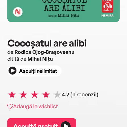
Cocoșatul are alibi
de
Rodica Ojog-Brașoveanu
citită de
Mihai Nițu
Asculți nelimitat
4.2
(11 recenzii)
Adaugă la wishlist
Ascultă gratuit