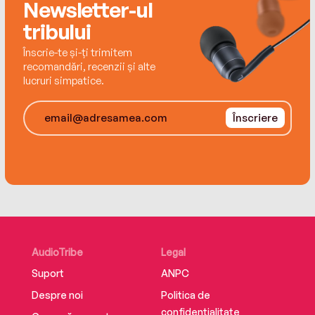
Newsletter-ul
majoritate politiste, dar si cateva istorice si unul
tribului
stiintifico-fantastic. Este considerata, in mod
unanim, marea doamna a literaturii politiste
Înscrie-te și-ți trimitem
recomandări, recenzii și alte
romanesti.
lucruri simpatice.
Înscriere
AudioTribe
Legal
Suport
ANPC
Despre noi
Politica de
confidențialitate