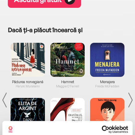
Dacă ți-a plăcut încearcă și
a...
Pădurea norvegiană
Hamnet
Menajera
I
Haruki Murakami
Maggie O'Farrell
Freida McFadden