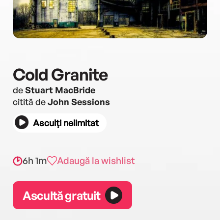
Cold Granite
de
Stuart MacBride
citită de
John Sessions
Asculți nelimitat
6h 1m
Adaugă la wishlist
Ascultă gratuit