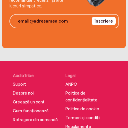
recomandări, recenzii și alte
lucruri simpatice.
Înscriere
AudioTribe
Legal
Suport
ANPC
Despre noi
Politica de
confidențialitate
Creează un cont
Politica de cookie
Cum funcționează
Termeni și condiții
Retragere din comandă
Regulamente