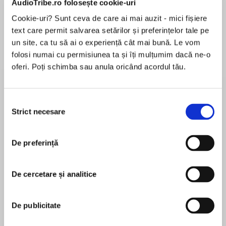
AudioTribe.ro folosește cookie-uri
Cookie-uri? Sunt ceva de care ai mai auzit - mici fișiere
text care permit salvarea setărilor și preferințelor tale pe
Despre
carte
un site, ca tu să ai o experiență cât mai bună. Le vom
folosi numai cu permisiunea ta și îți mulțumim dacă ne-o
The very first Logan McRae novel in the No.1
oferi. Poți schimba sau anula oricând acordul tău.
bestselling crime series from Stuart MacBride.
DS Logan McRae and the police in Aberdeen
Selecția
hunt a child killer who stalks the frozen streets.
Strict necesare
consimțământului
MAI MULT
În acest moment nu există recenzii
Winter in Aberdeen: murder, mayhem and
De preferință
pentru această carte
terrible weather…
It’s DS Logan McRae’s first day back on the job
De cercetare și analitice
after a year off on the sick, and it couldn’t get
Stuart MacBride
much worse. Three-year-old David Reid’s body
De publicitate
is discovered in a ditch: strangled, mutilated
Stuart MacBride is the Sunday Times No. 1
and a long time dead. And he’s only the first.
bestselling author of the Logan McRae and Ash